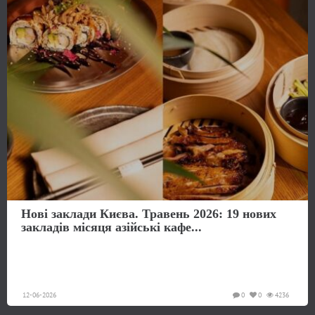
Нові заклади Києва. Травень 2026: 19 нових
закладів місяця азійські кафе...
12-06-2026
0
0
4236