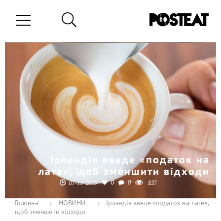
Ірландія введе «податок на
лате», щоб зменшити відходи
0
0
07-11-2019
837
Головна
›
НОВИНИ
›
Ірландія введе «податок на лате»,
щоб зменшити відходи