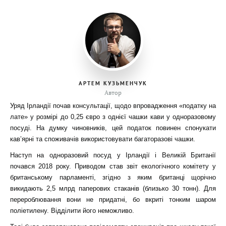
АРТЕМ КУЗЬМЕНЧУК
Автор
Уряд Ірландії почав консультації, щодо впровадження «податку на
лате» у розмірі до 0,25 євро з однієї чашки кави у одноразовому
посуді. На думку чиновників, цей податок повинен спонукати
кав’ярні та споживачів використовувати багаторазові чашки.
Наступ на одноразовий посуд у Ірландії і Великій Британії
почався 2018 року. Приводом став звіт екологічного комітету у
британському парламенті, згідно з яким британці щорічно
викидають 2,5 млрд паперових стаканів (близько 30 тонн). Для
перероблювання вони не придатні, бо вкриті тонким шаром
поліетилену. Відділити його неможливо.