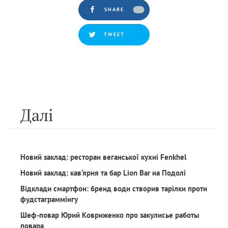
SHARE
TWEET
Далi
Новий заклад: ресторан веганської кухні Fenkhel
Новий заклад: кав‘ярня та бар Lion Bar на Подолі
Відклади смартфон: бренд води створив тарілки проти
фудстаграммінгу
Шеф-повар Юрий Ковриженко про закулисье работы
повара