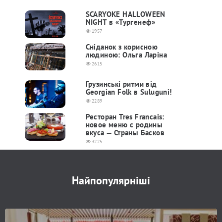
SCARYOKE HALLOWEEN
NIGHT в «Тургенеф»
1957
Сніданок з корисною
людиною: Ольга Ларіна
2615
Грузинські ритми від
Georgian Folk в Suluguni!
2289
Ресторан Tres Francais:
новое меню с родины
вкуса — Страны Басков
3225
Найпопулярніші