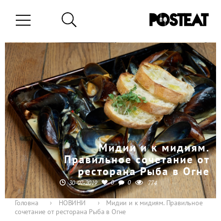
Мидии и к мидиям.
Правильное сочетание от
ресторана Рыба в Огне
0
0
30-07-2019
774
Головна
›
НОВИНИ
›
Мидии и к мидиям. Правильное
сочетание от ресторана Рыба в Огне