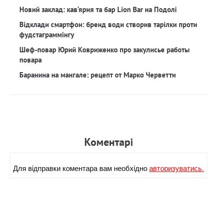
Новий заклад: кав‘ярня та бар Lion Bar на Подолі
Відклади смартфон: бренд води створив тарілки проти
фудстаграммінгу
Шеф-повар Юрий Ковриженко про закулисье работы
повара
Баранина на мангале: рецепт от Марко Черветти
Коментарi
Для вiдправки коментара вам необхiдно
авторизуватись.