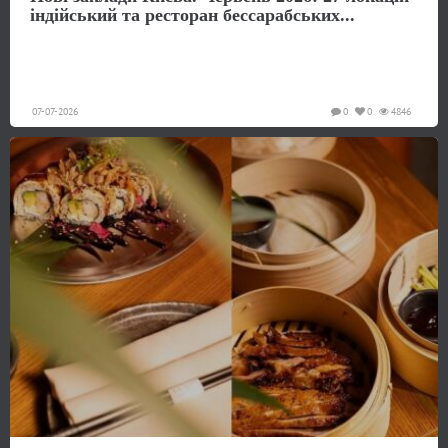
індійський та ресторан бессарабських...
07-07-2026
0
0
4846