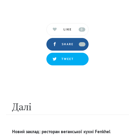
LIKE
0
SHARE
TWEET
Далi
Новий заклад: ресторан веганської кухні Fenkhel