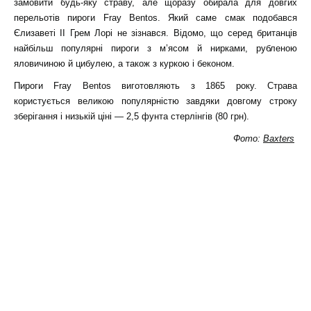
замовити будь-яку страву, але щоразу обирала для довгих
перельотів пироги Fray Bentos. Який саме смак подобався
Єлизаветі II Грем Лорі не зізнався. Відомо, що серед британців
найбільш популярні пироги з м’ясом й нирками, рубленою
яловичиною й цибулею, а також з куркою і беконом.
Пироги Fray Bentos виготовляють з 1865 року. Страва
користується великою популярністю завдяки довгому строку
зберігання і низькій ціні — 2,5 фунта стерлінгів (80 грн).
Фото
:
Baxters