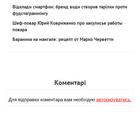
Відклади смартфон: бренд води створив тарілки проти
фудстаграммінгу
Шеф-повар Юрий Ковриженко про закулисье работы
повара
Баранина на мангале: рецепт от Марко Черветти
Коментарi
Для вiдправки коментара вам необхiдно
авторизуватись.