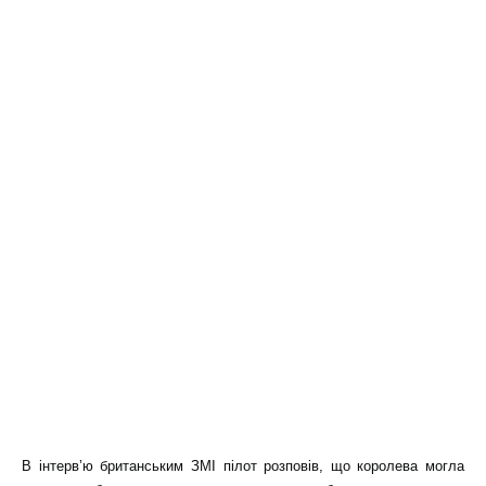
В інтерв’ю британським ЗМІ пілот розповів, що королева могла