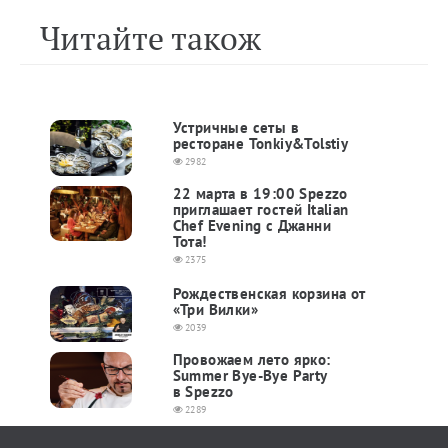
Читайте також
Устричные сеты в
ресторане Tonkiy&Tolstiy
2982
22 марта в 19:00 Spezzo
приглашает гостей Italian
Chef Evening с Джанни
Тота!
2375
Рождественская корзина от
«Три Вилки»
2039
Провожаем лето ярко:
Summer Bye-Bye Party
в Spezzo
2289