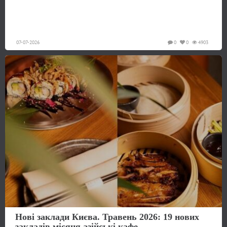
07-07-2026
0
0
4903
Нові заклади Києва. Травень 2026: 19 нових
закладів місяця азійські кафе...