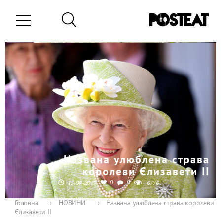
Названа улюблена страва
королеви Єлизавети II
0
0
13-09-2019
6776
Головна
›
НОВИНИ
›
Названа улюблена страва королеви
Єлизавети II