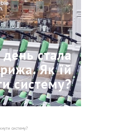
 день стала
рижа. Як їй
ти систему?
кнути систему?