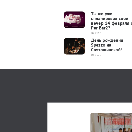
Ты же уже
спланировал свой
вечер 14 февраля 
Par Bar2?
2160
День рождения
Spezzo на
Святошинской!
2575