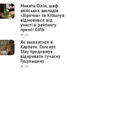
Микита Сілін, шеф
азійських закладів
«Зірочка» та Kitsunya
відмовився від
участі в рейтингу
премії СІЛЬ
201
Як закохатися в
Карпати: Concept
Stay продовжує
відкривати сучасну
Гуцульщину
190