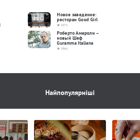
Новое заведение:
ресторан Good Girl
с
5073
Роберто Амароли –
новый Шеф
Guramma Italiana
3966
Найпопулярніші