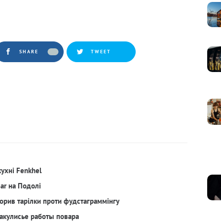
SHARE
TWEET
кухні Fenkhel
Bar на Подолі
орив тарілки проти фудстаграммінгу
акулисье работы повара