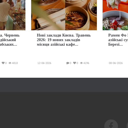
а. Червень
Нові заклади Києва. Травень
Рамен Фо 
ндійський
2026: 19 нових закладів
азійські с
абських...
місяця азійські кафе...
Березі...
0
4818
12-06-2026
0
0
4196
08-06-2026