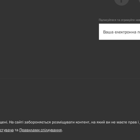
Підписуйтеся та отримуйте но
ні. На сайті забороняється розміщувати контент, на який ви не маєте прав і 
стувача
та
Правилами спілкування
.