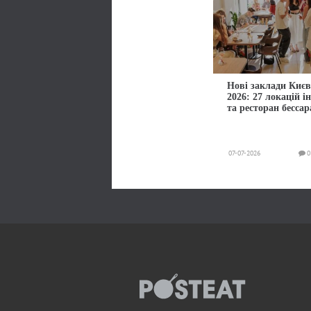
Нові заклади Києв
2026: 27 локацій і
та ресторан бессар
07-07-2026
0