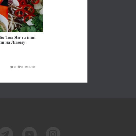
Бо Том Ям та інші
упи на Лівому
0
0
3770