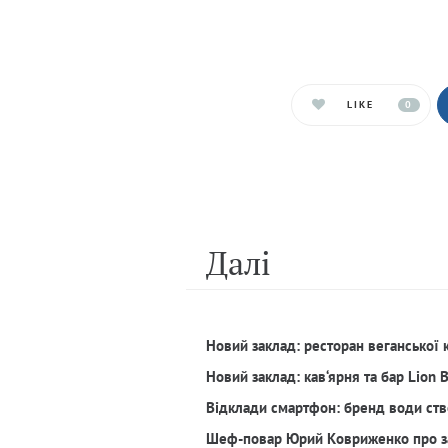
LIKE
0
Далi
Новий заклад: ресторан веганської 
Новий заклад: кав‘ярня та бар Lion 
Відклади смартфон: бренд води ств
Шеф-повар Юрий Ковриженко про з