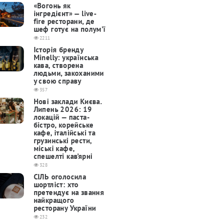
«Вогонь як
інгредієнт» — live-
fire ресторани, де
шеф готує на полум’ї
2211
Історія бренду
Minelly: українська
кава, створена
людьми, закоханими
у свою справу
357
Нові заклади Києва.
Липень 2026: 19
локацій — паста-
бістро, корейське
кафе, італійські та
грузинські рести,
міські кафе,
спешелті кав’ярні
328
СІЛЬ оголосила
шортліст: хто
претендує на звання
найкращого
ресторану України
232