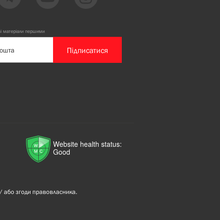
ві матеріали першими
Підписатися
Website health status:
Good
/ або згоди правовласника.