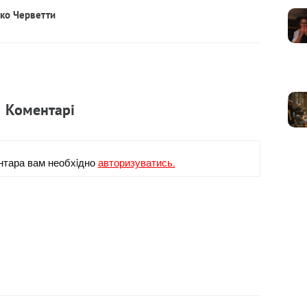
рко Черветти
Коментарi
нтара вам необхiдно
авторизуватись.