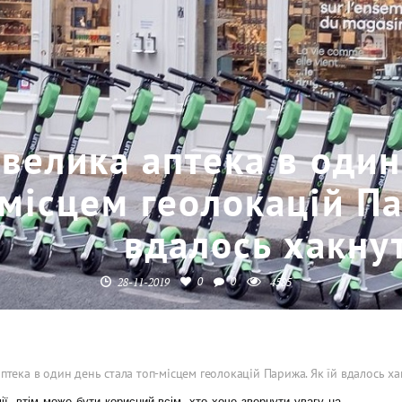
велика аптека в один
місцем геолокацій Па
вдалось хакну
0
0
28-11-2019
4585
птека в один день стала топ-місцем геолокацій Парижа. Як їй вдалось ха
ї, втім може бути корисний всім, хто хоче звернути увагу на