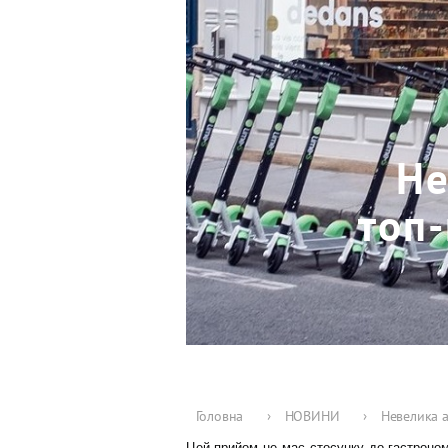
Не
топ-
Головна
›
НОВИНИ
›
Невелика а
Цей прийом не має стосунку до гастрономі