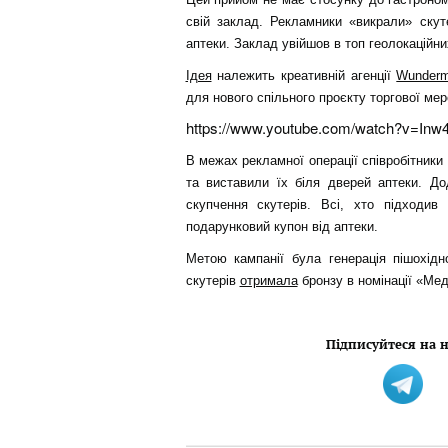
свій заклад. Рекламники «викрали» скут
аптеки. Заклад увійшов в топ геолокаційни
Ідея
належить креативній агенції
Wunderm
для нового спільного проєкту торгової мер
https://www.youtube.com/watch?v=Inw4
В межах рекламної операції співробітники
та виставили їх біля дверей аптеки. До
скупчення скутерів. Всі, хто підходи
подарунковий купон від аптеки.
Метою кампанії була генерація пішохідн
скутерів
отримала
бронзу в номінації «Мед
Підписуйтеся на н