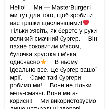
Hello! ⠀ Ми — MasterBurger i
ми тут для того, щоб зробити
вас трiшки щасливiшими!
⠀
Тільки Уявiть, як берете у руки
великий смачний бургер. ⠀ Вiн
пахне соковитим м’ясом,
булочка хрустка i м’яка
одночасно
⠀ В ньому
iдеально все. Це бургер вашої
мрiї. ⠀ Саме такі бургери
робимо ми! ⠀ Вони не тільки
мега-смачні. Вони мега-
корисні! ⠀ Ми використовуємо
лише натуральні здорові