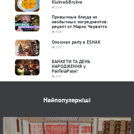
Klukva&Brukva
2564
Привычные блюда из
необычных ингредиентов:
рецепт от Марко Черветти
2904
Опохмел party в ESHAK
2707
БАНКЕТИ ТА ДЕНЬ
НАРОДЖЕННЯ у
PanTelaPase!
2975
Найпопулярніші