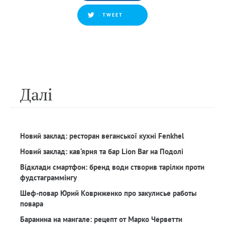
TWEET
Далi
Новий заклад: ресторан веганської кухні Fenkhel
Новий заклад: кав‘ярня та бар Lion Bar на Подолі
Відклади смартфон: бренд води створив тарілки проти
фудстаграммінгу
Шеф-повар Юрий Ковриженко про закулисье работы
повара
Баранина на мангале: рецепт от Марко Черветти