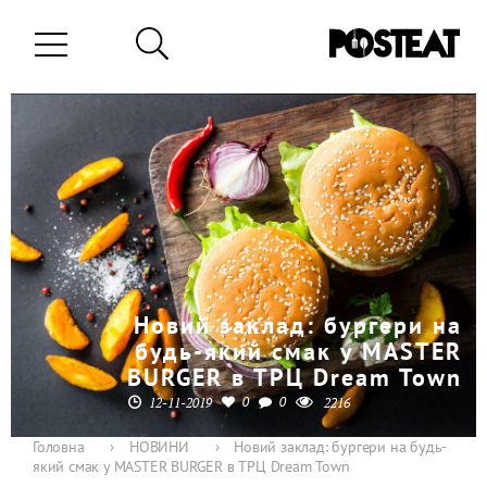
Новий заклад: бургери на
будь-який смак у MASTER
BURGER в ТРЦ Dream Town
0
0
12-11-2019
2216
Головна
›
НОВИНИ
›
Новий заклад: бургери на будь-
який смак у MASTER BURGER в ТРЦ Dream Town