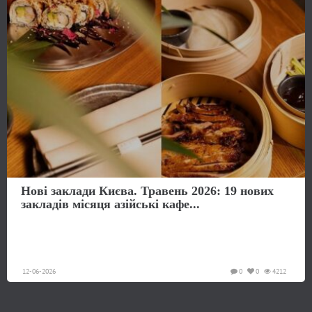
Нові заклади Києва. Травень 2026: 19 нових
закладів місяця азійські кафе...
12-06-2026
0
0
4212