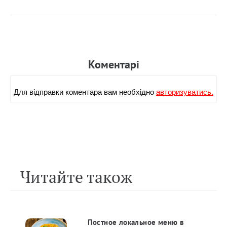
Коментарi
Для вiдправки коментара вам необхiдно
авторизуватись.
Читайте також
Постное локальное меню в