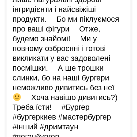
інгридієнти і найсвіжіші
продукти. ⠀ Бо ми піклуємося
про ваші фігури ⠀ Отже,
будемо знайомі! ⠀ Ми у
повному озброєнні і готові
викликати у вас задоволені
посмішки. ⠀ А ще трошки
слинки, бо на наші бургери
неможливо дивитись без неї
⠀ Хоча навіщо дивитись?)
Треба їсти! ⠀ #Бургер
#бургеркиев #мастербургер
#інший #дримтаун
#веганбургер