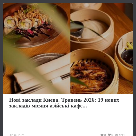
Нові заклади Києва. Травень 2026: 19 нових
закладів місяця азійські кафе...
12-06-2026
0
0
4211