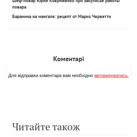
Шеф-повар Юрий Ковриженко про закулисье работы
повара
Баранина на мангале: рецепт от Марко Черветти
Коментарi
Для вiдправки коментара вам необхiдно
авторизуватись.
Читайте також