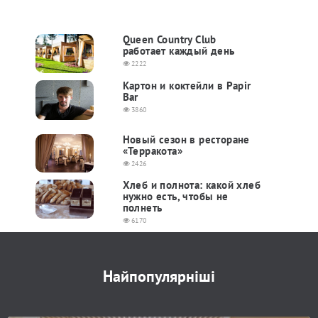
Queen Country Club
работает каждый день
2222
Картон и коктейли в Papir
Bar
3860
Новый сезон в ресторане
«Терракота»
2426
Хлеб и полнота: какой хлеб
нужно есть, чтобы не
полнеть
6170
Найпопулярніші