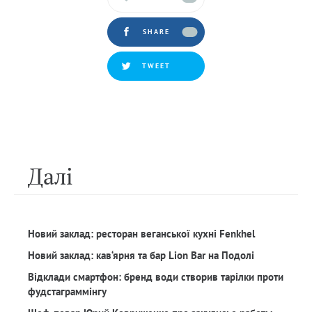
SHARE
TWEET
Далi
Новий заклад: ресторан веганської кухні Fenkhel
Новий заклад: кав‘ярня та бар Lion Bar на Подолі
Відклади смартфон: бренд води створив тарілки проти
фудстаграммінгу