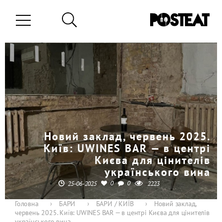
Новий заклад, червень 2025.
Київ: UWINES BAR — в центрі
Києва для цінителів
українського вина
0
0
25-06-2025
2223
Головна
›
БАРИ
›
БАРИ / КИЇВ
›
Новий заклад,
червень 2025. Київ: UWINES BAR — в центрі Києва для цінителів
українського вина