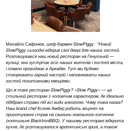
Михайло Сафонюк, шеф-ба
рмен
SlowPiggy:
“Новий
SlowPiggy сьогодні відкрив свої двері для наших гостей.
Розташувався наш новий ресторан на Генуезькій —
вулиці, яка зустрічає всіх наших жителів і гостей міста,
і плавно проводжає в Аркадію. Тут ми будемо
створювати гарний настрій і наповнювати наших
гостей позитивними емоціями.
Що ж таке ресторан SlowPiggy? «Slow Piggy» — це
стильний ресторан з чоловічим характером, де ідеально
підібрані страви під всі види алкоголю. Чому така назва?
Наш brand сhef Ксенія Амбер робить акцент на
приготуванні страв на свинини повільного копчення
(коптильня BlackIronBBQ). У нашому ресторані відкрита
кухня, де розташувалися аргентинські грилі, а також