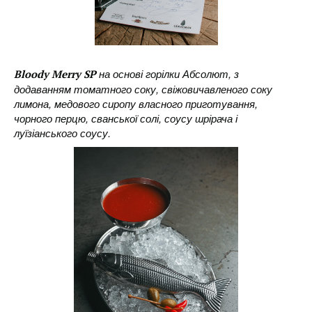
на основі горілки Абсолют, з
Bloody Merry SP
додаванням томатного соку, свіжовичавленого соку
лимона, медового сиропу власного приготування,
чорного перцю, сванської солі, соусу шрірача і
луїзіанського соусу.