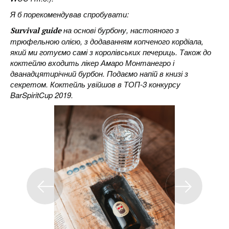
Я б порекомендував спробувати:
на основі бурбону, настояного з
Survival guide
трюфельною олією, з додаванням копченого кордіала,
який ми готуємо самі з королівських печериць. Також до
коктейлю входить лікер Амаро Монтанегро і
дванадцятирічний бурбон. Подаємо напій в книзі з
секретом. Коктейль увійшов в ТОП-3 конкурсу
BarSpiritCup 2019.