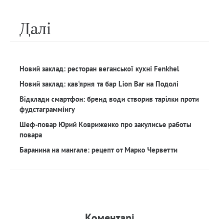
Далi
Новий заклад: ресторан веганської кухні Fenkhel
Новий заклад: кав‘ярня та бар Lion Bar на Подолі
Відклади смартфон: бренд води створив тарілки проти
фудстаграммінгу
Шеф-повар Юрий Ковриженко про закулисье работы
повара
Баранина на мангале: рецепт от Марко Черветти
Коментарi