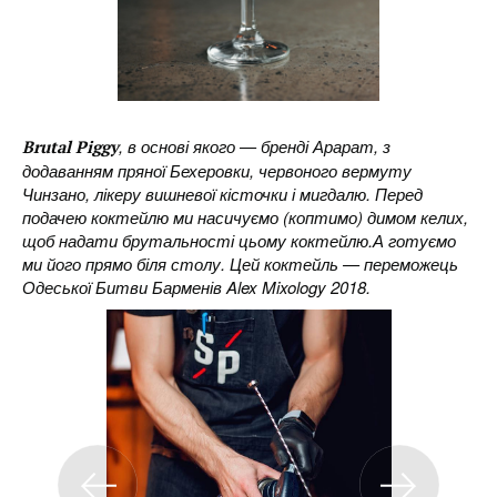
, в основі якого — бренді Арарат, з
Brutal Piggy
додаванням пряної Бехеровки, червоного вермуту
Чинзано, лікеру вишневої кісточки і мигдалю. Перед
подачею коктейлю ми насичуємо (коптимо) димом келих,
щоб надати брутальності цьому коктейлю.А готуємо
ми його прямо біля столу. Цей коктейль — переможець
Одеської Битви Барменів Alex Mixology 2018.