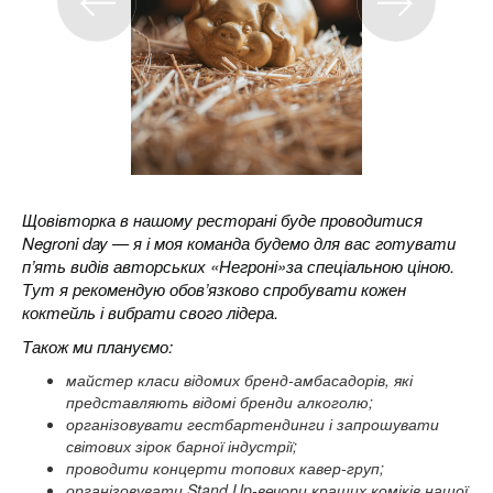
Щовівторка в нашому ресторані буде проводитися
Negroni day — я і моя команда будемо для вас готувати
п’ять видів авторських «Негроні»за спеціальною ціною.
Тут я рекомендую обов’язково спробувати кожен
коктейль і вибрати свого лідера.
Також ми плануємо:
майстер класи відомих бренд-амбасадорів, які
представляють відомі бренди алкоголю;
організовувати гестбартендинги і запрошувати
світових зірок барної індустрії;
проводити концерти топових кавер-груп;
організовувати Stand Up-вечори кращих коміків нашої