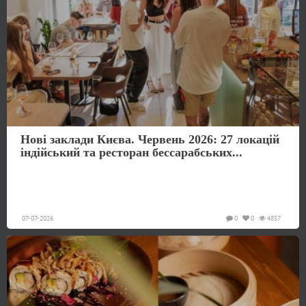
Нові заклади Києва. Червень 2026: 27 локацій
індійський та ресторан бессарабських...
07-07-2026
0
0
4857