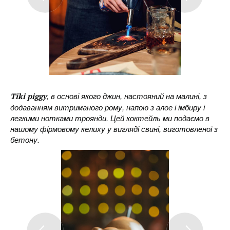
, в основі якого джин, настояний на малині, з
Tiki piggy
додаванням витриманого рому, напою з алое і імбиру і
легкими нотками троянди. Цей коктейль ми подаємо в
нашому фірмовому келиху у вигляді свині, виготовленої з
бетону.