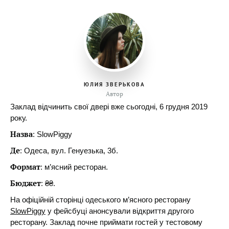
ЮЛИЯ ЗВЕРЬКОВА
Автор
Заклад відчинить свої двері вже сьогодні, 6 грудня 2019
року.
Назва
: SlowPiggy
Де
: Одеса, вул. Генуезька, 3б.
Формат
: м’ясний ресторан.
Бюджет
: ₴₴.
На офіційній сторінці одеського м’ясного ресторану
SlowPiggy
у фейсбуці анонсували відкриття другого
ресторану. Заклад почне приймати гостей у тестовому