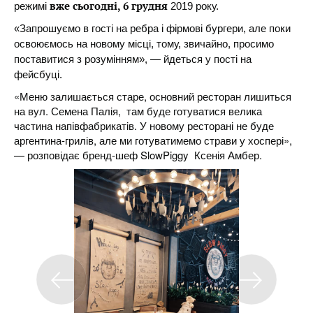
вже сьогодні, 6 грудня
режимі
2019 року.
«Запрошуємо в гості на ребра і фірмові бургери, але поки
освоюємось на новому місці, тому, звичайно, просимо
поставитися з розумінням», — йдеться у пості на
фейсбуці.
«Меню залишається старе, основний ресторан лишиться
на вул. Семена Палія, там буде готуватися велика
частина напівфабрикатів. У новому ресторані не буде
аргентина-грилів, але ми готуватимемо страви у хоспері»,
— розповідає бренд-шеф SlowPiggy Ксенія Амбер.