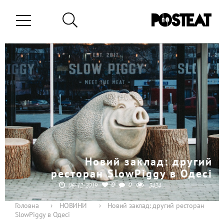
Новий заклад: другий
ресторан SlowPiggy в Одесі
0
0
06-12-2019
3424
Головна
›
НОВИНИ
›
Новий заклад: другий ресторан
SlowPiggy в Одесі