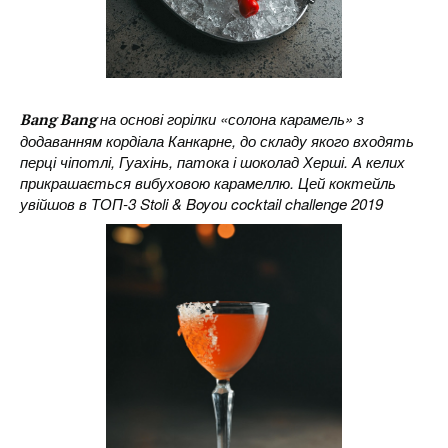
на основі горілки «солона карамель» з
Bang Bang
додаванням кордіала Канкарне, до складу якого входять
перці чіпотлі, Гуахінь, патока і шоколад Херші. А келих
прикрашається вибуховою карамеллю. Цей коктейль
увійшов в ТОП-3 Stoli & Boyou cocktail challenge 2019