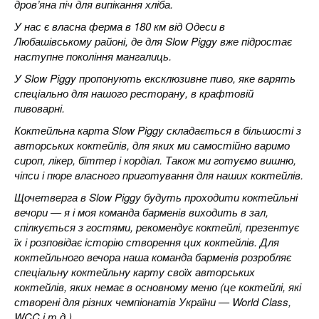
дров’яна піч для випікання хліба.
У нас є власна ферма в 180 км від Одеси в
Любашівському районі, де для Slow Piggy вже підростає
наступне покоління мангалиць.
У Slow Piggy пропонують ексклюзивне пиво, яке варять
спеціально для нашого ресторану, в крафтовій
пивоварні.
Коктейльна карта Slow Piggy складається в більшості з
авторських коктейлів, для яких ми самостійно варимо
сироп, лікер, біттер і кордіал. Також ми готуємо вишню,
чіпси і пюре власного приготування для наших коктейлів.
Щочетверга в Slow Piggy будуть проходити коктейльні
вечори — я і моя команда барменів виходить в зал,
спілкується з гостями, рекомендує коктейлі, презентує
їх і розповідає історію створення цих коктейлів. Для
коктейльного вечора наша команда барменів розробляє
спеціальну коктейльну карту своїх авторських
коктейлів, яких немає в основному меню (це коктейлі, які
створені для різних чемпіонатів України — World Class,
WCC і т.д.).