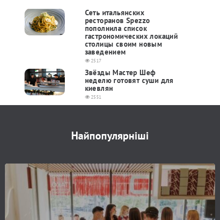
Cеть итальянских
ресторанов Spezzo
пополнила список
гастрономических локаций
столицы своим новым
заведением
2517
Звёзды Мастер Шеф
неделю готовят суши для
киевлян
2551
Найпопулярніші