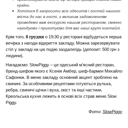
країни.
Хотілося б запросити всіх одеситів і гостей нашого
міста до нас в гості, з великим задоволенням
проведемо вам екскурсію нашим рестораном, смачно
нагодуємо і приготуємо для вас наші круті коктейлі.
8 грудня
Крім того,
о 19:30 у ресторані відбудеться перша
вечірка з нагоди відкриття закладу. Можна зарезервувати
стіл у закладі на цю подію заздалегідь (депозит: 500 грн з
людини).
Нагадаємо: SlowPiggy – це одеський м’ясний ресторан,
бренд-шефом якого є Ксенія Амбер, шеф-бармен Михайло
Сафонюк. В меню закладу основний акцент зроблено на
свинині. За особливими рецептами готуються рулька,
ребра, свинячі щічки і вуха, окіст та інші частини.
Креольська кухня лежить в основі всіх страв меню Slow
Piggy.
Фото:
SlowPiggy