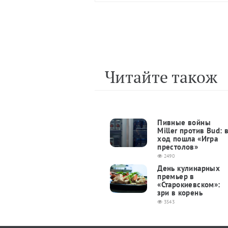
Читайте також
Пивные войны
Miller против Bud: 
ход пошла «Игра
престолов»
2490
День кулинарных
премьер в
«Старокиевском»:
зри в корень
3543