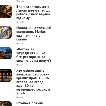
2382
Випічка тижня: де у
Львові печуть те, що
робить ранок вартим
підйому
1834
Молодий норвезький
оселедець Матіас
вже приплив у
Сільпо
1832
«Вогонь як
інгредієнт» — live-
fire ресторани, де
шеф готує на полум’ї
727
Хто оцінюватиме
найкращі ресторани
країни: премія СІЛЬ
оголосила склад
журі 10-го
ювілейного сезону в
2026
503
Готельна премія