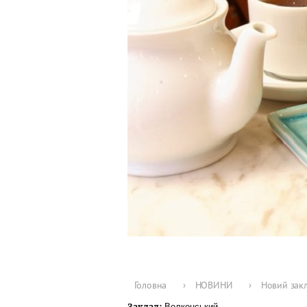
Головна
›
НОВИНИ
›
Новий закл
Волконський
Заклад: