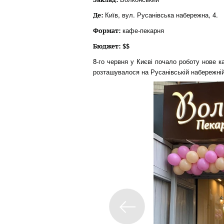
Київ, вул. Русанівська набережна, 4.
Де:
кафе-пекарня
Формат:
Бюджет:
$$
8-го червня у Києві почало роботу нове 
розташувалося на Русанівській набережній