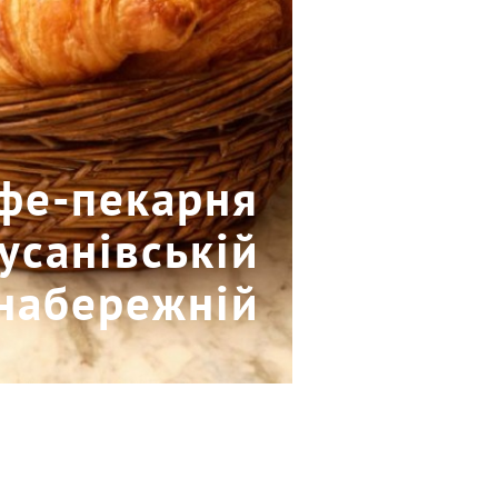
афе-пекарня
усанівській
набережній