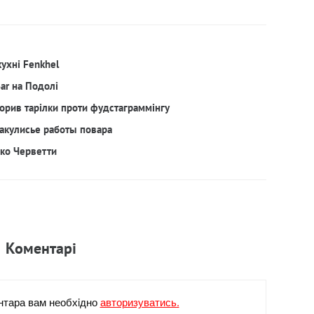
кухні Fenkhel
Bar на Подолі
орив тарілки проти фудстаграммінгу
акулисье работы повара
рко Черветти
Коментарi
нтара вам необхiдно
авторизуватись.