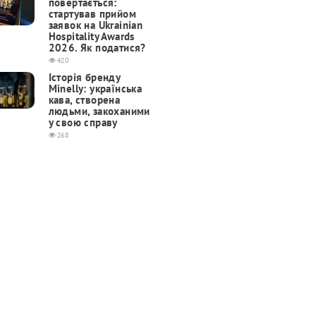
повертається:
cтартував прийом
заявок на Ukrainian
Hospitality Awards
2026. Як податися?
420
Історія бренду
Minelly: українська
кава, створена
людьми, закоханими
у свою справу
268