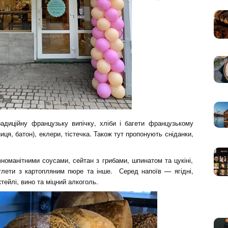
адиційну французьку випічку, хліби і багети французькому
ниця, батон), еклери, тістечка. Також тут пропонують сніданки,
зноманітними соусами, сейтан з грибами, шпинатом та цукіні,
отлети з картопляним пюре та інше. Серед напоїв — ягідні,
ктейлі, вино та міцний алкоголь.