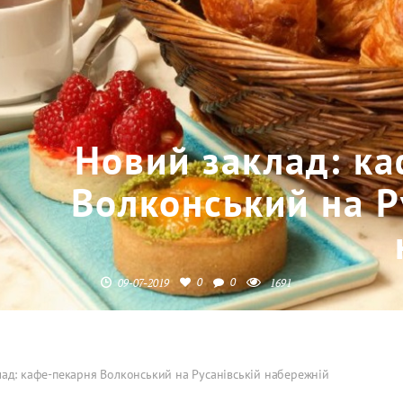
Новий заклад: к
Волконський на Р
0
0
09-07-2019
1691
ад: кафе-пекарня Волконський на Русанівській набережній