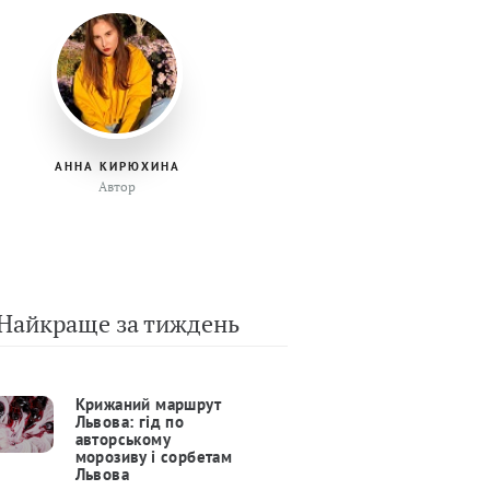
АННА КИРЮХИНА
Автор
Найкраще за тиждень
Крижаний маршрут
Львова: гід по
авторському
морозиву і сорбетам
Львова