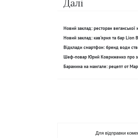
Далi
Новий заклад: ресторан веганської 
Новий заклад: кав‘ярня та бар Lion 
Відклади смартфон: бренд води ств
Шеф-повар Юрий Ковриженко про з
Баранина на мангале: рецепт от Ма
Для вiдправки коме