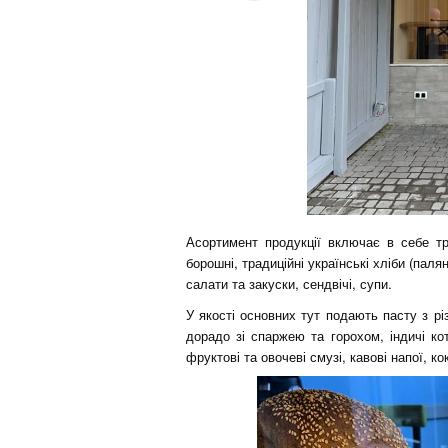
Асортимент продукції включає в себе тр
борошні, традиційні українські хліби (паля
салати та закуски, сендвічі, супи.
У якості основних тут подають пасту з рі
дорадо зі спаржею та горохом, індичі к
фруктові та овочеві смузі, кавові напої, ко