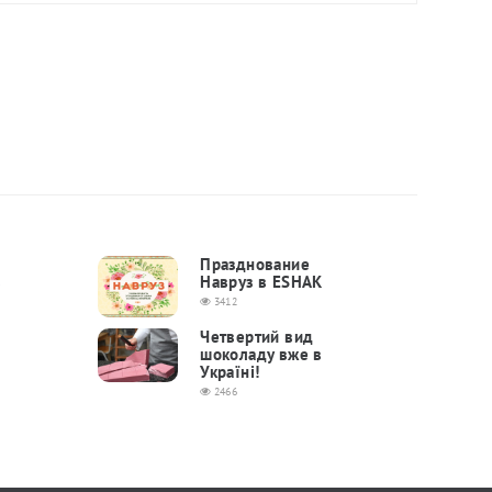
Празднование
в
Навруз в ESHAK
3412
Четвертий вид
шоколаду вже в
Україні!
2466