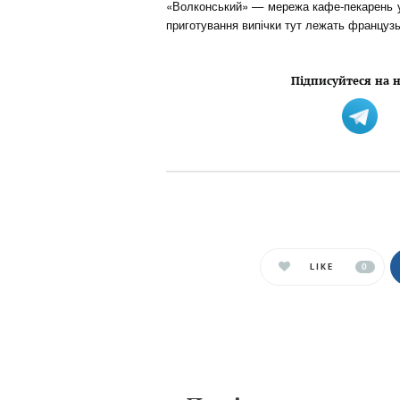
«Волконський» — мережа кафе-пекарень у 
приготування випічки тут лежать французьк
Підписуйтеся на н
LIKE
0