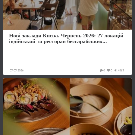
Нові заклади Києва. Червень 2026: 27 локацій
індійський та ресторан бессарабських...
07-07-2026
0
0
4863