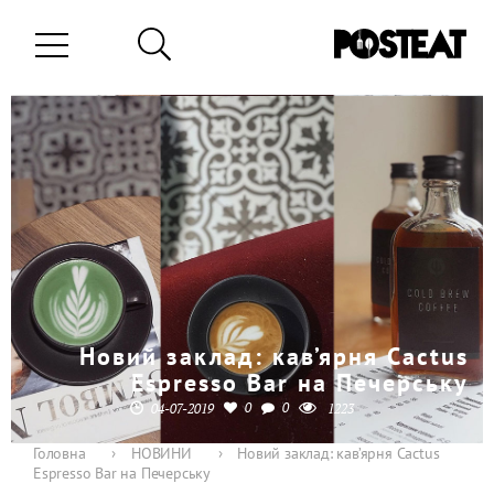
Новий заклад: кав’ярня Cactus
Espresso Bar на Печерську
0
0
04-07-2019
1223
Головна
›
НОВИНИ
›
Новий заклад: кав’ярня Cactus
Espresso Bar на Печерську