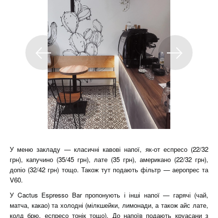
У меню закладу — класичні кавові напої, як-от еспресо (22/32
грн), капучино (35/45 грн), лате (35 грн), американо (22/32 грн),
допіо (32/42 грн) тощо. Також тут подають фільтр — аеропрес та
V60.
У Cactus Espresso Bar пропонують і інші напої — гарячі (чай,
матча, какао) та холодні (мілкшейки, лимонади, а також айс лате,
колд брю, еспресо тонік тощо). До напоїв подають круасани з