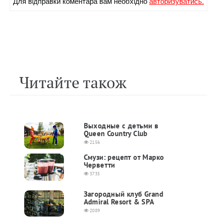
Для вiдправки коментара вам необхiдно
авторизуватись.
Читайте також
Выходные с детьми в
Queen Country Club
2156
Смузи: рецепт от Марко
Черветти
3735
Загородный клуб Grand
Admiral Resort & SPA
2089