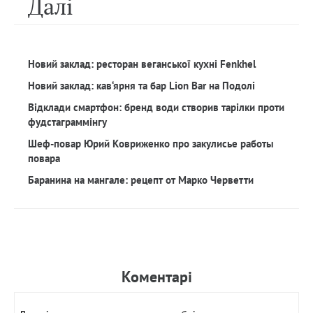
Далi
Новий заклад: ресторан веганської кухні Fenkhel
Новий заклад: кав‘ярня та бар Lion Bar на Подолі
Відклади смартфон: бренд води створив тарілки проти
фудстаграммінгу
Шеф-повар Юрий Ковриженко про закулисье работы
повара
Баранина на мангале: рецепт от Марко Черветти
Коментарi