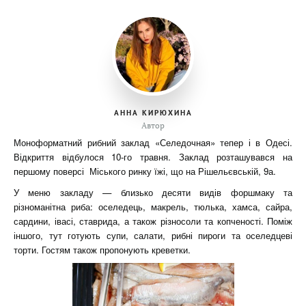
АННА КИРЮХИНА
Автор
Моноформатний рибний заклад «Селедочная» тепер і в Одесі.
Відкриття відбулося 10-го травня. Заклад розташувався на
першому поверсі Міського ринку їжі, що на Рішельєвській, 9а.
У меню закладу — близько десяти видів форшмаку та
різноманітна риба: оселедець, макрель, тюлька, хамса, сайра,
сардини, івасі, ставрида, а також різносоли та копченості. Поміж
іншого, тут готують супи, салати, рибні пироги та оселедцеві
торти. Гостям також пропонують креветки.