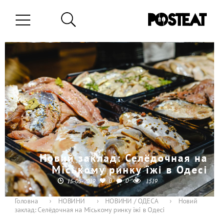
Новий заклад: Селёдочная на
Міському ринку їжі в Одесі
0
0
15-05-2019
1519
Головна
›
НОВИНИ
›
НОВИНИ / ОДЕСА
›
Новий
заклад: Селёдочная на Міському ринку їжі в Одесі