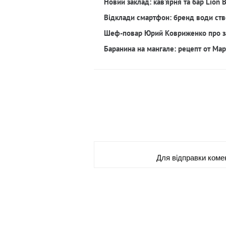
Новий заклад: кав‘ярня та бар Lion 
Відклади смартфон: бренд води ств
Шеф-повар Юрий Ковриженко про з
Баранина на мангале: рецепт от Ма
Для вiдправки коме