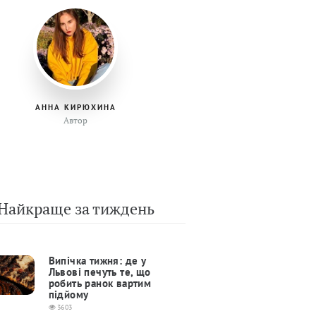
АННА КИРЮХИНА
Автор
Найкраще за тиждень
Випічка тижня: де у
Львові печуть те, що
робить ранок вартим
підйому
3603