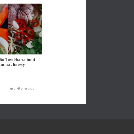
Бо Том Ям та інші
упи на Лівому
0
0
3770