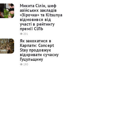
Микита Сілін, шеф
азійських закладів
«Зірочка» та Kitsunya
відмовився від
участі в рейтингу
премії СІЛЬ
201
Як закохатися в
Карпати: Concept
Stay продовжує
відкривати сучасну
Гуцульщину
190