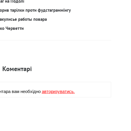
Bar на Подолі
орив тарілки проти фудстаграммінгу
акулисье работы повара
рко Черветти
Коментарi
нтара вам необхiдно
авторизуватись.