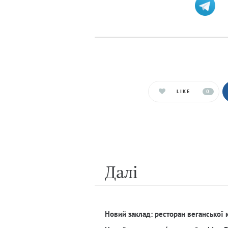
LIKE
0
Далi
Новий заклад: ресторан веганської 