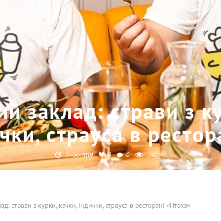
й заклад: страви з ку
чки, страуса в рестор
0
0
27-06-2019
1965
ад: страви з курки, качки, індички, страуса в ресторані «Птаха»