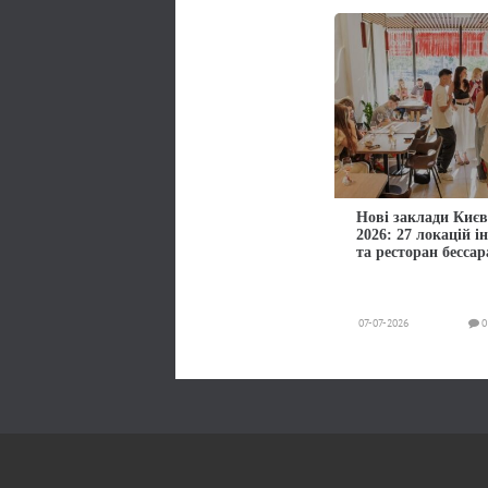
Нові заклади Києв
2026: 27 локацій і
та ресторан бессар
07-07-2026
0