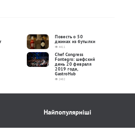
Повесть о 50
r
джинах из бутылки
4411
Chef Congress
Fontegro: шефский
день 20 февраля
2019 года,
GastroHub
2482
Найпопулярніші