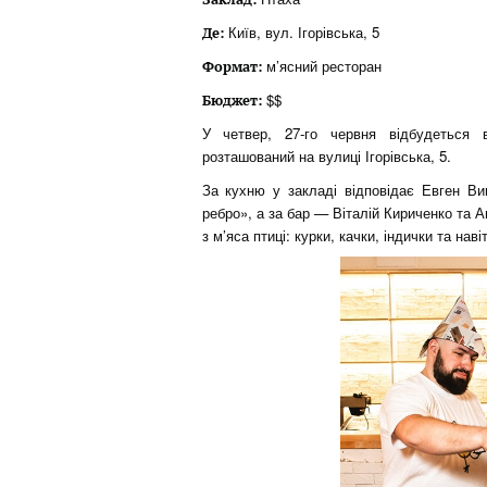
Київ, вул. Ігорівська, 5
Де:
м’ясний ресторан
Формат
:
$$
Бюджет:
У четвер, 27-го червня відбудеться 
розташований на вулиці Ігорівська, 5.
За кухню у закладі відповідає Евген Ви
ребро», а за бар — Віталій Кириченко та 
з м’яса птиці: курки, качки, індички та наві