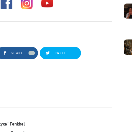
SHARE
TWEET
кухні Fenkhel