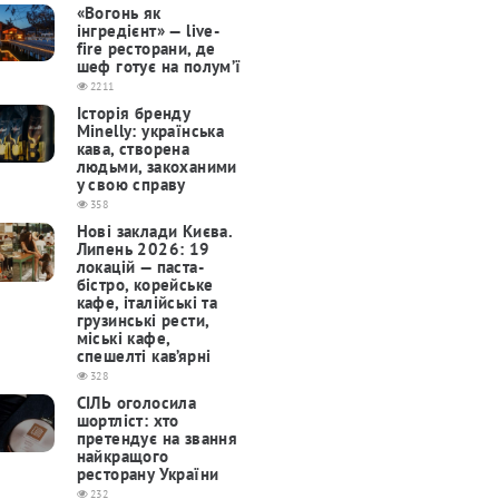
«Вогонь як
інгредієнт» — live-
fire ресторани, де
шеф готує на полум’ї
2211
Історія бренду
Minelly: українська
кава, створена
людьми, закоханими
у свою справу
358
Нові заклади Києва.
Липень 2026: 19
локацій — паста-
бістро, корейське
кафе, італійські та
грузинські рести,
міські кафе,
спешелті кав’ярні
328
СІЛЬ оголосила
шортліст: хто
претендує на звання
найкращого
ресторану України
232