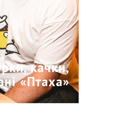
рки, качки,
ані «Птаха»