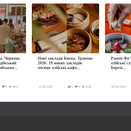
а. Червень
Нові заклади Києва. Травень
Рамен Фо 
ндійський
2026: 19 нових закладів
азійські с
абських...
місяця азійські кафе...
Березі...
0
4818
12-06-2026
0
0
4196
08-06-2026