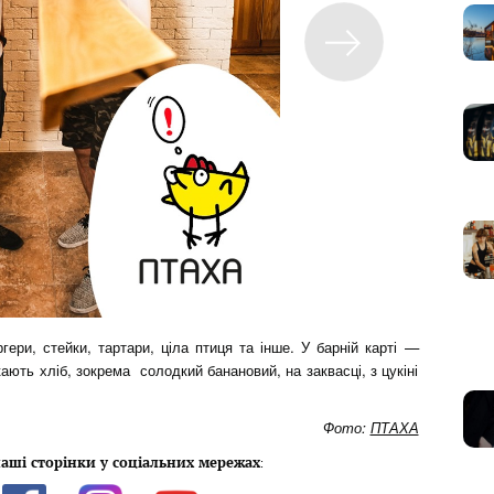
ери, стейки, тартари, ціла птиця та інше. У барній карті —
кають хліб, зокрема солодкий банановий, на заквасці, з цукіні
Фото:
ПТАХА
аші сторінки у соціальних мережах
: