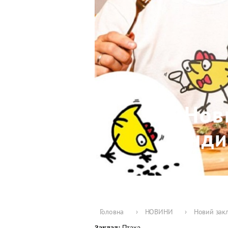
Нови
інди
Головна
›
НОВИНИ
›
Новий закл
Птаха
Заклад: