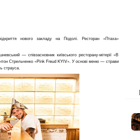
відкриття нового закладу на Подолі. Ресторан «Птаха»
шневський — співзасновник київського ресторану-мітерії «В
Антон Стрельченко «Pink Freud KYIV». У основі меню — страви
ть страуса.