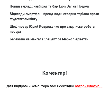
Новий заклад: кав‘ярня та бар Lion Bar на Подолі
Відклади смартфон: бренд води створив тарілки проти
фудстаграммінгу
Шеф-повар Юрий Ковриженко про закулисье работы
повара
Баранина на мангале: рецепт от Марко Черветти
Коментарi
Для вiдправки коментара вам необхiдно
авторизуватись.