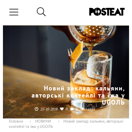
Новий заклад: кальяни,
авторські коктейлі та їжа у
UGOЛЬ
0
0
25-10-2019
1135
Головна
›
НОВИНИ
›
Новий заклад: кальяни, авторські
коктейлі та їжа у UGOЛЬ