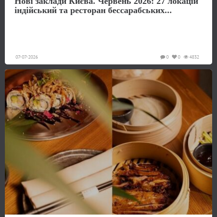
Нові заклади Києва. Червень 2026: 27 локацій
індійський та ресторан бессарабських...
07-07-2026
0
0
4832