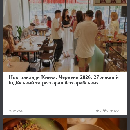
Нові заклади Києва. Червень 2026: 27 локацій
індійський та ресторан бессарабських...
07-07-2026
0
0
4804