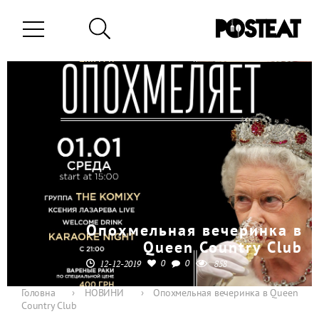
Опохмельная вечеринка в
Queen Country Club
0
0
12-12-2019
858
Головна
›
НОВИНИ
›
Опохмельная вечеринка в Queen
Country Club