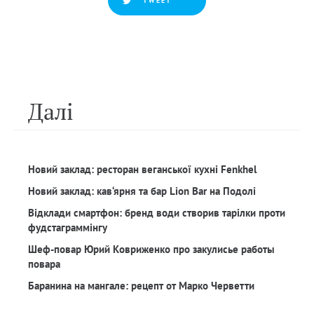
TWEET
Далi
Новий заклад: ресторан веганської кухні Fenkhel
Новий заклад: кав‘ярня та бар Lion Bar на Подолі
Відклади смартфон: бренд води створив тарілки проти
фудстаграммінгу
Шеф-повар Юрий Ковриженко про закулисье работы
повара
Баранина на мангале: рецепт от Марко Черветти