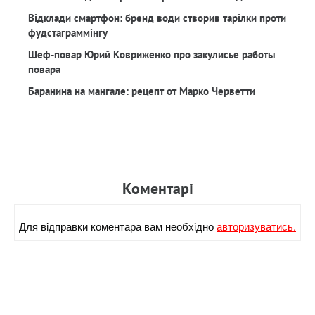
Відклади смартфон: бренд води створив тарілки проти
фудстаграммінгу
Шеф-повар Юрий Ковриженко про закулисье работы
повара
Баранина на мангале: рецепт от Марко Черветти
Коментарi
Для вiдправки коментара вам необхiдно
авторизуватись.