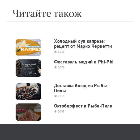
Читайте також
Холодный суп капрезе:
рецепт от Марко Черветти
5615
Фестиваль мидий в Phi-Phi
2079
Доставка блюд из Рыбы-
Пилы
2118
Октоберфест в Рыбе-Пиле
2098