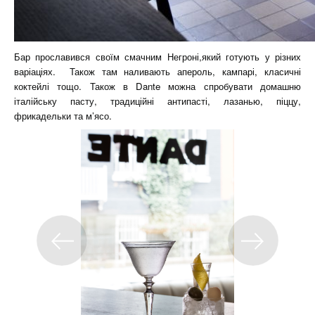
Бар прославився своїм смачним Негроні,який готують у різних
варіаціях. Також там наливають апероль, кампарі, класичні
коктейлі тощо. Також в Dante можна спробувати домашню
італійську пасту, традиційні антипасті, лазанью, піццу,
фрикадельки та м’ясо.