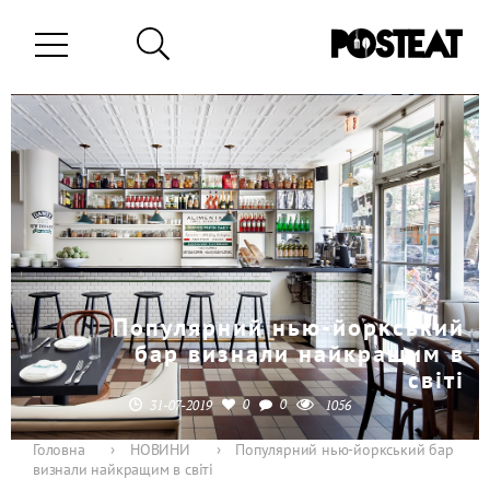
Популярний нью-йоркський
бар визнали найкращим в
світі
0
0
31-07-2019
1056
Головна
›
НОВИНИ
›
Популярний нью-йоркський бар
визнали найкращим в світі