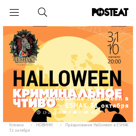
Празднование Halloween в
ESHAK 31 октября
0
0
15-10-2019
698
Головна
›
НОВИНИ
›
Празднование Halloween в ESHAK
31 октября