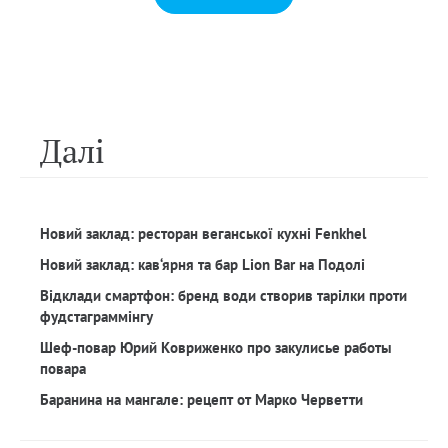
Далi
Новий заклад: ресторан веганської кухні Fenkhel
Новий заклад: кав‘ярня та бар Lion Bar на Подолі
Відклади смартфон: бренд води створив тарілки проти
фудстаграммінгу
Шеф-повар Юрий Ковриженко про закулисье работы
повара
Баранина на мангале: рецепт от Марко Черветти