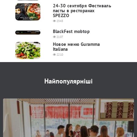
24-30 cентября Фестиваль
пасты в ресторанах
SPEZZO
2343
BlackFest mobtop
2107
Новое меню Guramma
Italiana
2210
Найпопулярніші