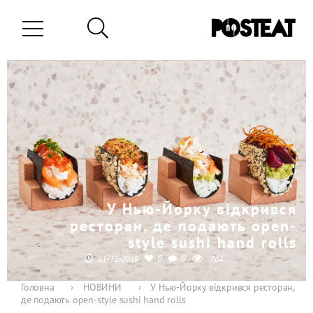
У Нью-Йорку відкрився
ресторан, де подають open-
style sushi hand rolls
0
0
11-12-2019
764
Головна
›
НОВИНИ
›
У Нью-Йорку відкрився ресторан,
де подають open-style sushi hand rolls