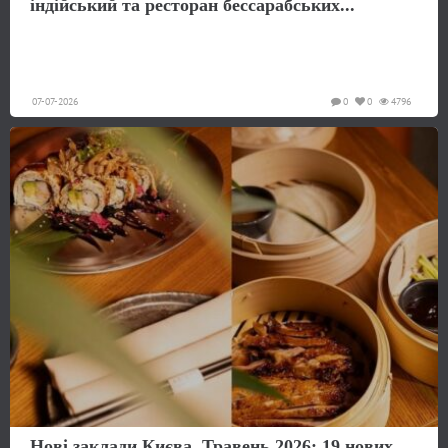
індійський та ресторан бессарабських...
07-07-2026
0
0
4796
Нові заклади Києва. Травень 2026: 19 нових