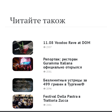
Читайте також
11.08 Voodoo Rave at DOM
2357
Репортаж: ресторан
Guramma Italiana
официально открылся
2581
Безлимитные устрицы за
499 гривен в ТургенеФ
2096
Festival Della Pastra в
Trattoria Zucca
2481