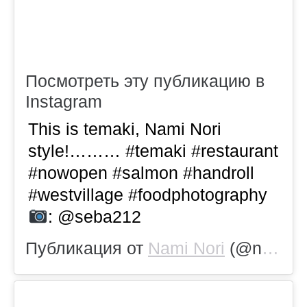
Посмотреть эту публикацию в
Instagram
This is temaki, Nami Nori
style!……… #temaki #restaurant
#nowopen #salmon #handroll
#westvillage #foodphotography
: @seba212
Публикация от
Nami Nori
(@naminori.nyc)