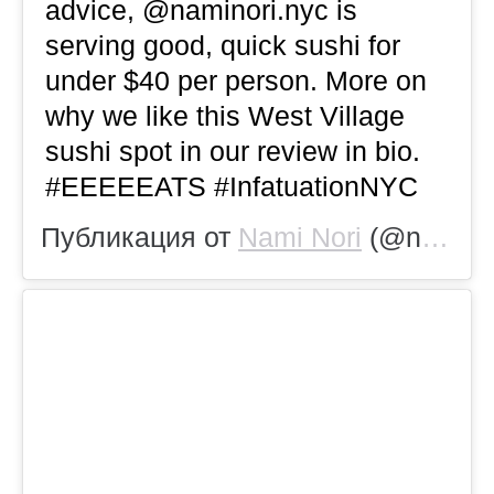
advice, @naminori.nyc is
serving good, quick sushi for
under $40 per person. More on
why we like this West Village
sushi spot in our review in bio.
#EEEEEATS #InfatuationNYC
Публикация от
Nami Nori
(@naminori.nyc)