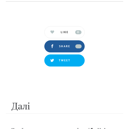
LIKE
0
SHARE
TWEET
Далi