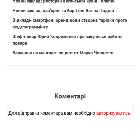
Новий заклад: ресторан веганської кухні Fenkhel
Новий заклад: кав‘ярня та бар Lion Bar на Подолі
Відклади смартфон: бренд води створив тарілки проти
фудстаграммінгу
Шеф-повар Юрий Ковриженко про закулисье работы
повара
Баранина на мангале: рецепт от Марко Черветти
Коментарi
Для вiдправки коментара вам необхiдно
авторизуватись.