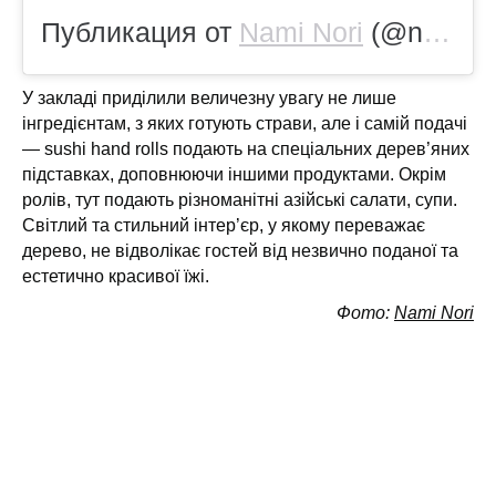
Публикация от
Nami Nori
(@naminori.nyc)
У закладі приділили величезну увагу не лише
інгредієнтам, з яких готують страви, але і самій подачі
— sushi hand rolls подають на спеціальних дерев’яних
підставках, доповнюючи іншими продуктами. Окрім
ролів, тут подають різноманітні азійські салати, супи.
Світлий та стильний інтер’єр, у якому переважає
дерево, не відволікає гостей від незвично поданої та
естетично красивої їжі.
Фото:
Nami Nori