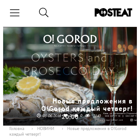
Новые предложения в
O!Gorod каждый четверг!
0
0
05-06-2018
2140
Головна
›
НОВИНИ
›
Новые предложения в O!Gorod
каждый четверг!