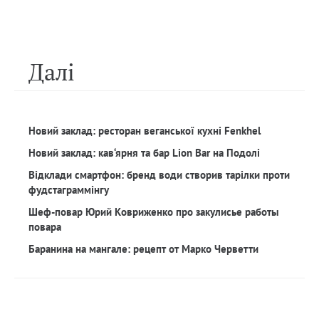
Далi
Новий заклад: ресторан веганської кухні Fenkhel
Новий заклад: кав‘ярня та бар Lion Bar на Подолі
Відклади смартфон: бренд води створив тарілки проти
фудстаграммінгу
Шеф-повар Юрий Ковриженко про закулисье работы
повара
Баранина на мангале: рецепт от Марко Черветти