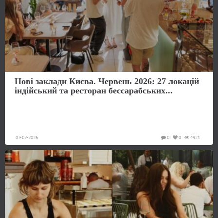
Нові заклади Києва. Червень 2026: 27 локацій
індійський та ресторан бессарабських...
07-07-2026
0
0
4921