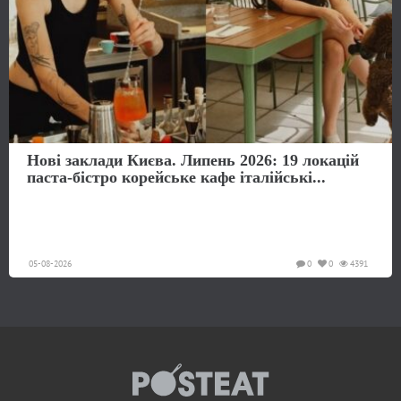
Нові заклади Києва. Липень 2026: 19 локацій
паста-бістро корейське кафе італійські...
05-08-2026
0
0
4391