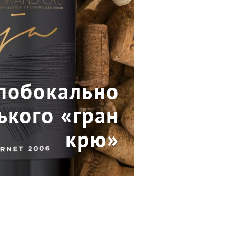
 побокально
ького «гран
крю»