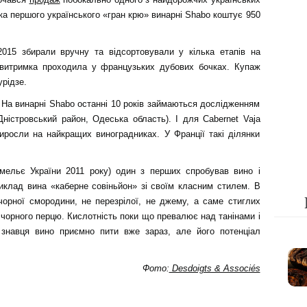
ка першого українського «гран крю» винарні Shabo коштує 950
015 збирали вручну та відсортовували у кілька етапів на
 витримка проходила у французьких дубових бочках. Купаж
рідзе.
 На винарні Shabo останні 10 років займаються дослідженням
-Дністровський район, Одеська область). І для Cabernet Vaja
иросли на найкращих виноградниках. У Франції такі ділянки
ельє України 2011 року) один з перших спробував вино і
клад вина «каберне совіньйон» зі своїм класним стилем. В
чорної смородини, не перезрілої, не джему, а саме стиглих
й, чорного перцю. Кислотність поки що превалює над танінами і
знавця вино приємно пити вже зараз, але його потенціал
Фото:
Desdoigts & Associés