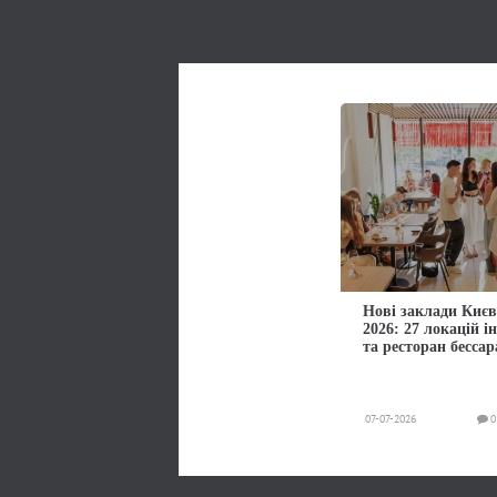
Нові заклади Києв
2026: 27 локацій і
та ресторан бессар
07-07-2026
0