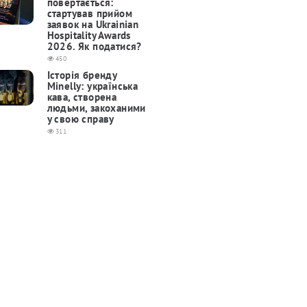
повертається:
cтартував прийом
заявок на Ukrainian
Hospitality Awards
2026. Як податися?
450
Історія бренду
Minelly: українська
кава, створена
людьми, закоханими
у свою справу
311