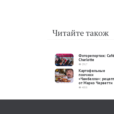
Читайте також
Фоторепортаж: Caf
Charlotte
2917
Картофельные
пончики
«Чамбелла»: рецеп
от Марко Черветти
4058