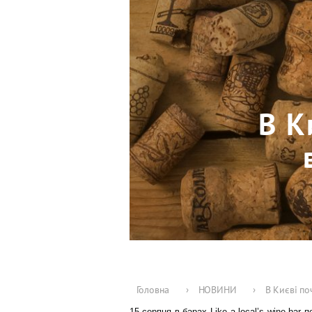
В К
Головна
›
НОВИНИ
›
В Києві по
15 серпня в барах
Like a local’s wine bar
п