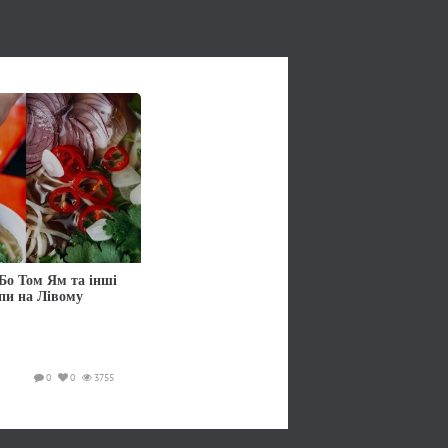
Бо Том Ям та інші
упи на Лівому
0
0
3755