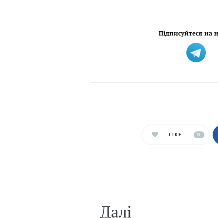
Підписуйтеся на н
LIKE
0
Далi