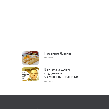
é
Постные блины
3410
Вечірка з Днем
студента в
т
SAMOGON FISH BAR
2375