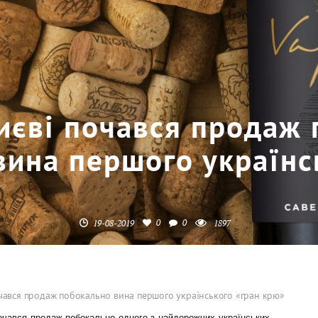
иєві почався продаж
вина першого українс
0
0
19-08-2019
1897
чався продаж побокально вина першого українського «гран крю»
очався
продаж
побокально одного з найдорожчих українських