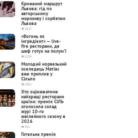
Крижаний маршрут
Львова: гід по
авторському
морозиву і сорбетам
Львова
2417
«Вогонь як
інгредієнт» — live-
fire ресторани, де
шеф готує на полум’ї
2159
Молодий норвезький
оселедець Матіас
вже приплив у
Сільпо
1861
Хто оцінюватиме
найкращі ресторани
країни: премія СІЛЬ
оголосила склад
журі 10-го
ювілейного сезону в
2026
531
Готельна премія