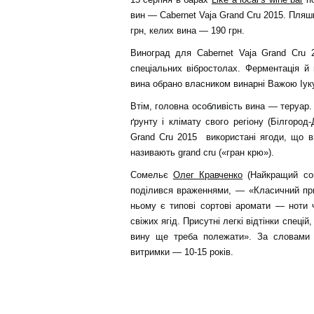
вин — Cabernet Vaja Grand Cru 2015. Пляш
грн, келих вина — 190 грн.
Виноград для Cabernet Vaja Grand Cru 2
спеціальних вібростолах. Ферментація й
вина обрано власником винарні Важою Іуку
Втім, головна особливість вина — теруар.
ґрунту і клімату свого регіону (Білгород
Grand Cru 2015 використані ягоди, що в
називають grand cru («гран крю»).
Сомельє
Олег Кравченко
(Найкращий сом
поділився враженнями, — «Класичний при
ньому є типові сортові аромати — ноти 
свіжих ягід. Присутні легкі відтінки спеці
вину ще треба полежати». За словами 
витримки — 10-15 років.