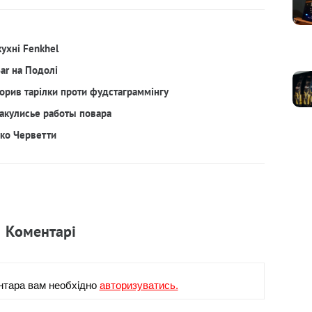
кухні Fenkhel
Bar на Подолі
орив тарілки проти фудстаграммінгу
акулисье работы повара
рко Черветти
Коментарi
нтара вам необхiдно
авторизуватись.