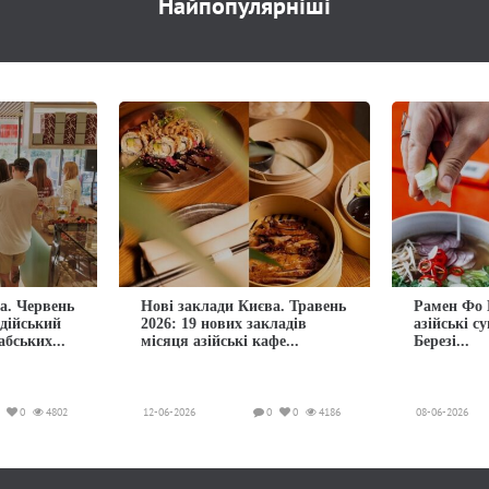
Найпопулярніші
а. Червень
Нові заклади Києва. Травень
Рамен Фо 
ндійський
2026: 19 нових закладів
азійські с
абських...
місяця азійські кафе...
Березі...
0
4802
12-06-2026
0
0
4186
08-06-2026