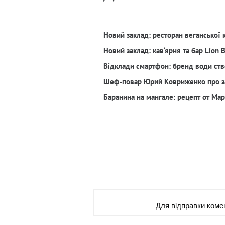
Новий заклад: ресторан веганської 
Новий заклад: кав‘ярня та бар Lion 
Відклади смартфон: бренд води ств
Шеф-повар Юрий Ковриженко про з
Баранина на мангале: рецепт от Ма
Для вiдправки коме