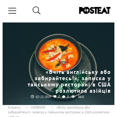
«Вчіть англійську або
забирайтесь!»: записка у
тайському ресторані в США
розлютила азійців
0
0
02-12-2019
3603
Головна
›
НОВИНИ
›
«Вчіть англійську або
забирайтесь!»: записка у тайському ресторані в США розлютила
азійців