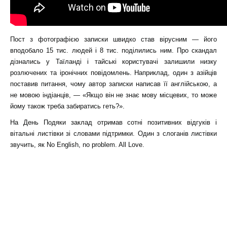
Пост з фотографією записки швидко став вірусним — його
вподобало 15 тис. людей і 8 тис. поділились ним. Про скандал
дізнались у Таїланді і тайські користувачі залишили низку
розлючених та іронічних повідомлень. Наприклад, один з азійців
поставив питання, чому автор записки написав її англійською, а
не мовою індіанців, — «Якщо він не знає мову місцевих, то може
йому також треба забиратись геть?».
На День Подяки заклад отримав сотні позитивних відгуків і
вітальні листівки зі словами підтримки. Один з слоганів листівки
звучить, як No English, no problem. All Love.