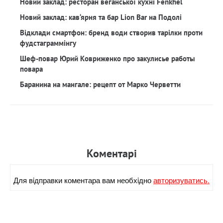
Новий заклад: ресторан веганської кухні Fenkhel
Новий заклад: кав‘ярня та бар Lion Bar на Подолі
Відклади смартфон: бренд води створив тарілки проти
фудстаграммінгу
Шеф-повар Юрий Ковриженко про закулисье работы
повара
Баранина на мангале: рецепт от Марко Черветти
Коментарi
Для вiдправки коментара вам необхiдно
авторизуватись.