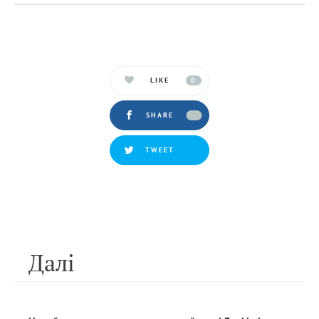
LIKE
0
SHARE
TWEET
Далi