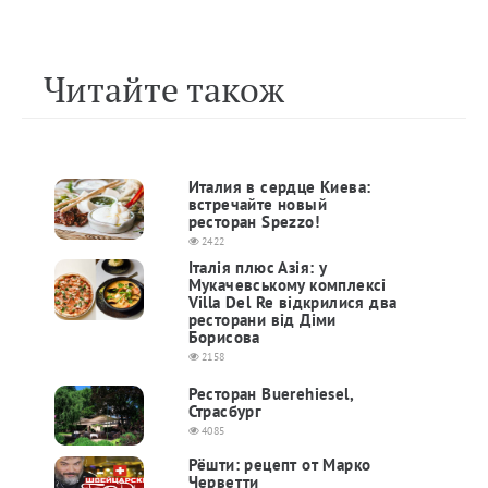
Читайте також
Италия в сердце Киева:
встречайте новый
ресторан Spezzo!
2422
Італія плюс Азія: у
Мукачевському комплексі
Villa Del Re відкрилися два
ресторани від Діми
Борисова
2158
Ресторан Buerehiesel,
Страсбург
4085
Рёшти: рецепт от Марко
Черветти