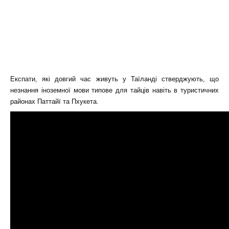
Експати, які довгий час живуть у Таїланді стверджують, що
незнання іноземної мови типове для тайців навіть в туристичних
районах Паттайї та Пхукета.