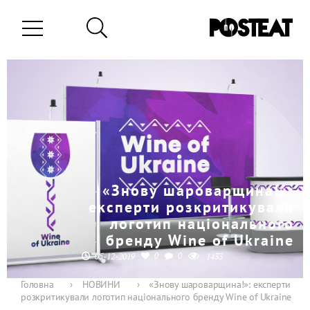
«Знову шароварщина!»:
експерти розкритикували
логотип національного
бренду Wine of Ukraine
0
0
05-12-2019
1433
Головна
›
НОВИНИ
›
«Знову шароварщина!»: експерти
розкритикували логотип національного бренду Wine of Ukraine