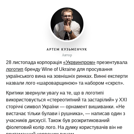
АРТЕМ КУЗЬМЕНЧУК
Автор
28 листопада корпорація
«Укрвинпром»
презентувала
логотип
бренду Wine of Ukraine для просування
українського вина на зовнішніх ринках. Винні експерти
назвали лого «шароварщиною» та набором «скрєп».
Критики звернули увагу на те, що в логотипі
використовується «стереотипний та застарілий» у XXI
сторіччі символ України — орнамент вишиванки. «Не
вистачає тільки булави і рушника», — написав один з
учасників дискусії. Також був розкритикований
фіолетовий колір лого. На думку користувачів він не