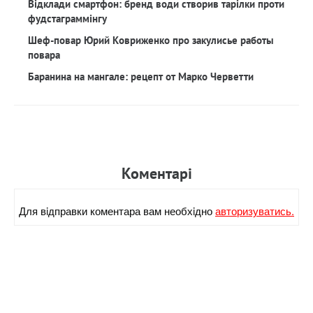
Відклади смартфон: бренд води створив тарілки проти
фудстаграммінгу
Шеф-повар Юрий Ковриженко про закулисье работы
повара
Баранина на мангале: рецепт от Марко Черветти
Коментарi
Для вiдправки коментара вам необхiдно
авторизуватись.