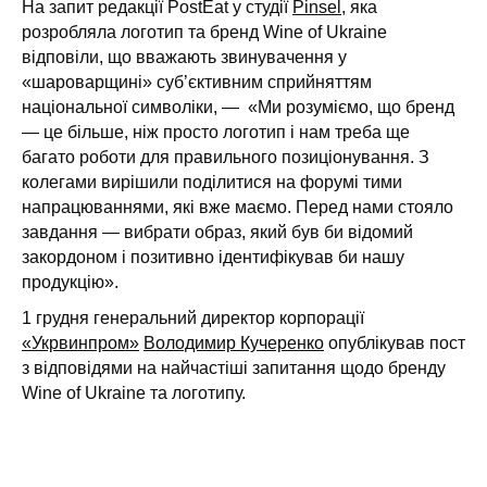
На запит редакції PostEat у студії
Pinsel
, яка
розробляла логотип та бренд Wine of Ukraine
відповіли, що вважають звинувачення у
«шароварщині» суб’єктивним сприйняттям
національної символіки, — «Ми розуміємо, що бренд
— це більше, ніж просто логотип і нам треба ще
багато роботи для правильного позиціонування. З
колегами вирішили поділитися на форумі тими
напрацюваннями, які вже маємо. Перед нами стояло
завдання — вибрати образ, який був би відомий
закордоном і позитивно ідентифікував би нашу
продукцію».
1 грудня генеральний директор корпорації
«Укрвинпром»
Володимир Кучеренко
опублікував пост
з відповідями на найчастіші запитання щодо бренду
Wine of Ukraine та логотипу.