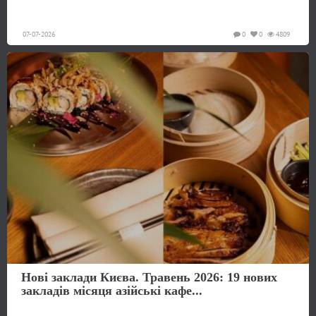
07-07-2026
0
0
4809
Нові заклади Києва. Травень 2026: 19 нових
закладів місяця азійські кафе...