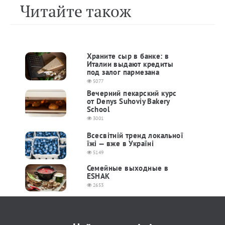
Читайте також
Храните сыр в банке: в
Италии выдают кредиты
под залог пармезана
5077
Вечерний пекарский курс
от Denys Suhoviy Bakery
School
3001
Всесвітній тренд локальної
їжі — вже в Україні
5149
Семейные выходные в
ESHAK
2653