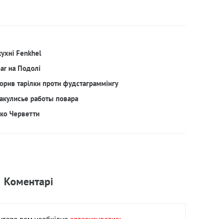
кухні Fenkhel
Bar на Подолі
орив тарілки проти фудстаграммінгу
акулисье работы повара
рко Черветти
Коментарi
нтара вам необхiдно
авторизуватись.