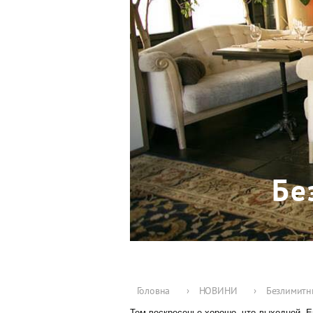
Бе
Головна
›
НОВИНИ
›
Безлимитн
Тем воскресенье хорошо, что выходной. 