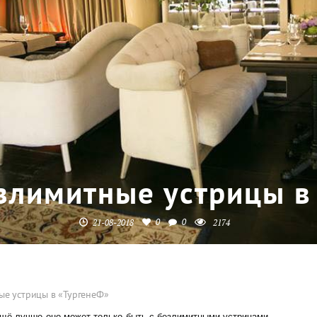
злимитные устрицы в
0
0
21-08-2018
2174
ые устрицы в «ТургенеФ»
Ещё лучше оно может только быть с безлимитными устрицами