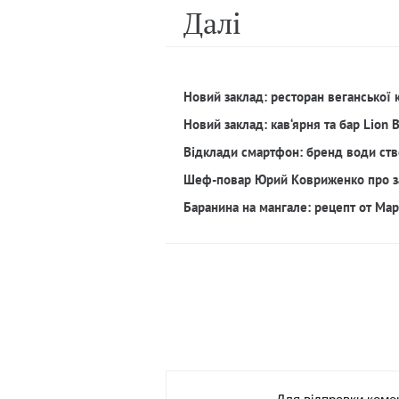
Далi
Новий заклад: ресторан веганської 
Новий заклад: кав‘ярня та бар Lion 
Відклади смартфон: бренд води ств
Шеф-повар Юрий Ковриженко про з
Баранина на мангале: рецепт от Ма
Для вiдправки коме