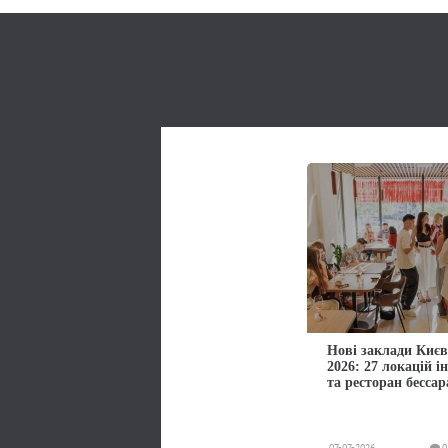
Нові заклади Києв
2026: 27 локацій і
та ресторан бессар
07-07-2026
0