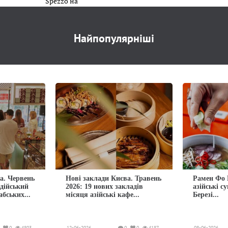
Найпопулярніші
а. Червень
Нові заклади Києва. Травень
Рамен Фо 
ндійський
2026: 19 нових закладів
азійські с
абських...
місяця азійські кафе...
Березі...
0
4803
12-06-2026
0
0
4187
08-06-2026