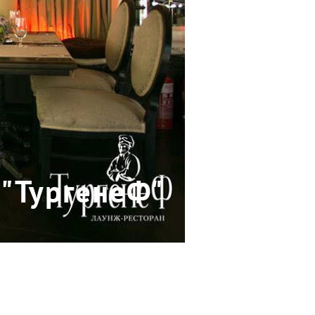
 "ТургенеФ"