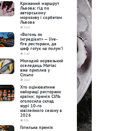
Крижаний маршрут
Львова: гід по
авторському
морозиву і сорбетам
Львова
2418
«Вогонь як
інгредієнт» — live-
fire ресторани, де
шеф готує на полум’ї
2160
Молодий норвезький
оселедець Матіас
вже приплив у
Сільпо
1862
Хто оцінюватиме
найкращі ресторани
країни: премія СІЛЬ
оголосила склад
журі 10-го
ювілейного сезону в
2026
536
Готельна премія