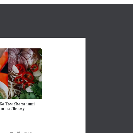
Бо Том Ям та інші
упи на Лівому
0
0
3755