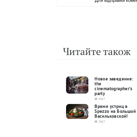
Читайте також
Новое заведение:
the
cinematographer’s
party
3387
Время устриц в
Spezzo на Большой
Васильковской!
2567