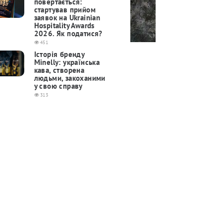
повертається:
cтартував прийом
заявок на Ukrainian
Hospitality Awards
2026. Як податися?
451
Історія бренду
Minelly: українська
кава, створена
людьми, закоханими
у свою справу
313