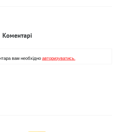
Коментарi
нтара вам необхiдно
авторизуватись.