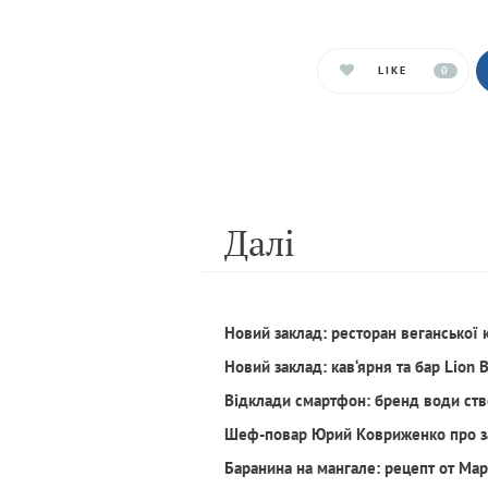
LIKE
0
Далi
Новий заклад: ресторан веганської 
Новий заклад: кав‘ярня та бар Lion 
Відклади смартфон: бренд води ств
Шеф-повар Юрий Ковриженко про з
Баранина на мангале: рецепт от Ма