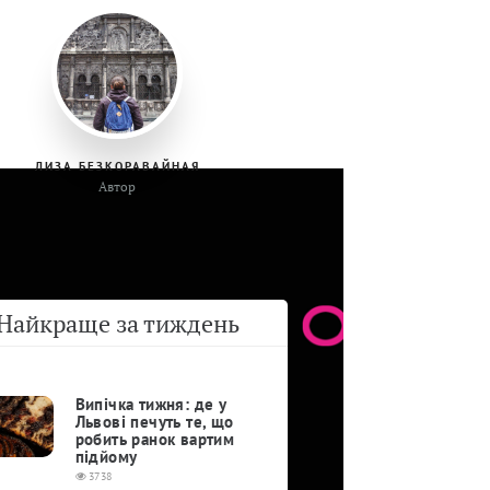
ЛИЗА БЕЗКОРАВАЙНАЯ
Автор
Найкраще за тиждень
Випічка тижня: де у
Львові печуть те, що
робить ранок вартим
підйому
3738