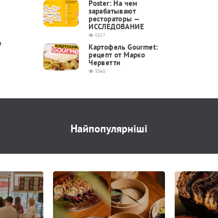
Poster: На чем
зарабатывают
рестораторы —
ИССЛЕДОВАНИЕ
5557
е
Картофель Gourmet:
рецепт от Марко
Черветти
3340
Найпопулярніші