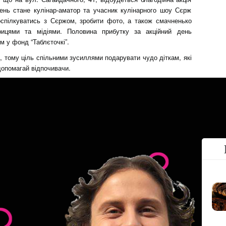
ень стане кулінар-аматор та учасник кулінарного шоу Сєрж
оспілкуватись з Сєржом, зробити фото, а також смачненько
трицями та мідіями. Половина прибутку за акційний день
м у фонд “Таблєточкі”.
 тому ціль спільними зусиллями подарувати чудо діткам, які
допомагай відпочивачи.