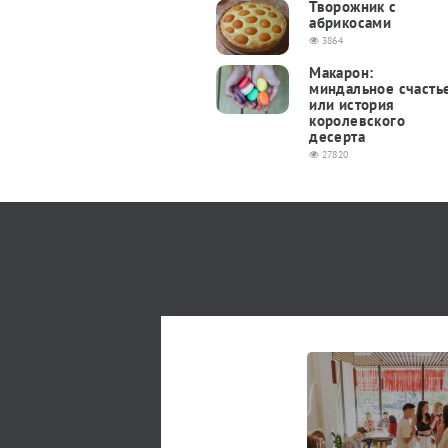
Творожник с
абрикосами
3864
Макарон:
миндальное счасть
или история
королевского
десерта
27820