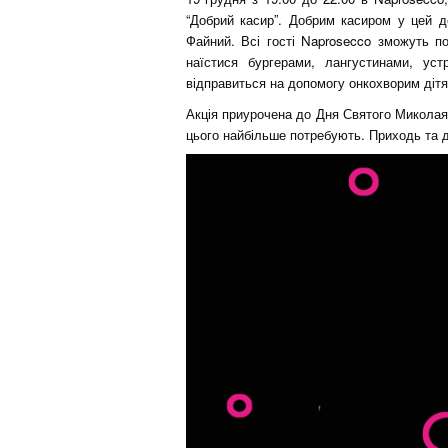
“Добрий касир”. Добрим касиром у цей д
Файний. Всі гості Naprosecco зможуть п
наїстися бургерами, лангустинами, ус
відправиться на допомогу онкохворим дітя
Акція приурочена до Дня Святого Миколая,
цього найбільше потребують. Приходь та 