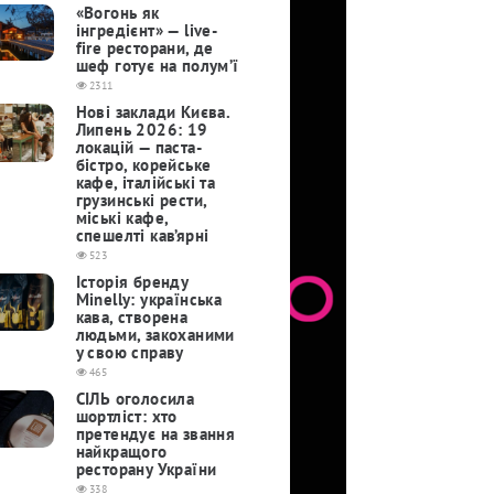
«Вогонь як
інгредієнт» — live-
fire ресторани, де
шеф готує на полум’ї
2311
Нові заклади Києва.
Липень 2026: 19
локацій — паста-
бістро, корейське
кафе, італійські та
грузинські рести,
міські кафе,
спешелті кав’ярні
523
Історія бренду
Minelly: українська
кава, створена
людьми, закоханими
у свою справу
465
СІЛЬ оголосила
шортліст: хто
претендує на звання
найкращого
ресторану України
338