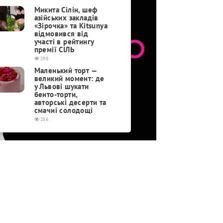
Микита Сілін, шеф
азійських закладів
«Зірочка» та Kitsunya
відмовився від
участі в рейтингу
премії СІЛЬ
298
Маленький торт —
великий момент: де
у Львові шукати
бенто-торти,
авторські десерти та
смачні солодощі
286