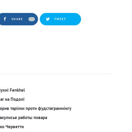
SHARE
TWEET
кухні Fenkhel
Bar на Подолі
орив тарілки проти фудстаграммінгу
акулисье работы повара
рко Черветти