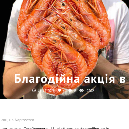
Благодійна акція в
0
0
11-12-2018
2200
 акція в Naprosecco
 що на вул. Сагайдачного, 41, відбудеться благодійна акція