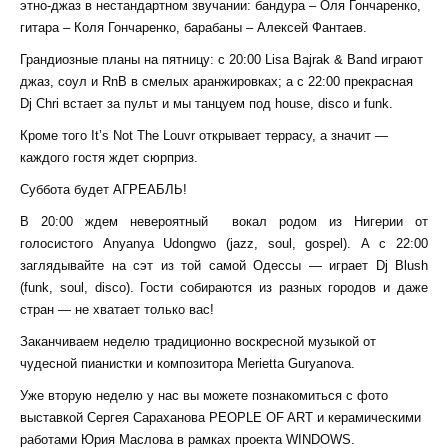
этно-джаз в нестандартном звучании: бандура – Оля Гончаренко,
гитара – Коля Гончаренко, барабаны – Алексей Фантаев.
Грандиозные планы на пятницу: с 20:00 Lisa Bajrak & Band играют
джаз, соул и RnB в смелых аранжировках; а с 22:00 прекрасная
Dj Chri встает за пульт и мы танцуем под house, disco и funk.
Кроме того It’s Not The Louvr открывает террасу, а значит —
каждого гостя ждет сюрприз.
Суббота будет АГРЕАБЛЬ!
В 20:00 ждем невероятный вокал родом из Нигерии от
голосистого Anyanya Udongwo (jazz, soul, gospel). А с 22:00
заглядывайте на сэт из той самой Одессы — играет Dj Blush
(funk, soul, disco). Гости собираются из разных городов и даже
стран — не хватает только вас!
Заканчиваем неделю традиционно воскресной музыкой от
чудесной пианистки и композитора Merietta Guryanova.
Уже вторую неделю у нас вы можете познакомиться с фото
выставкой Сергея Сараханова PEOPLE OF ART и керамическими
работами Юрия Маслова в рамках проекта WINDOWS.