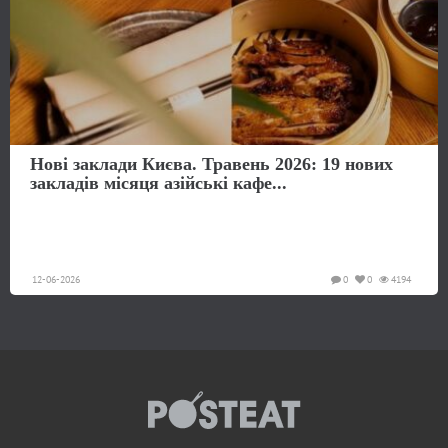
Нові заклади Києва. Травень 2026: 19 нових
закладів місяця азійські кафе...
12-06-2026
0
0
4194