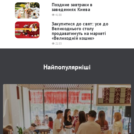
Поздние завтраки в
заведениях Киева
4188
Закупитися до свят: усе до
Великоднього столу
продаватимуть на маркеті
«Великодній кошик»
2153
Найпопулярніші