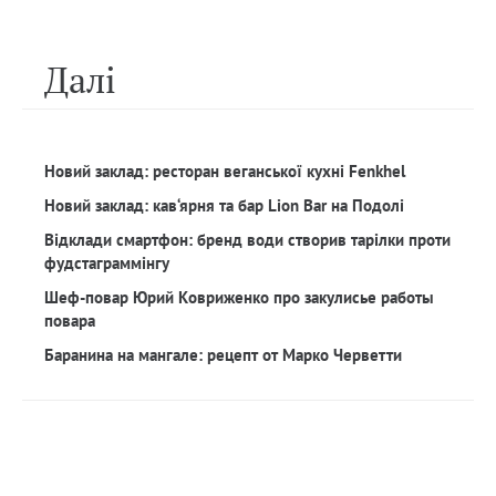
Далi
Новий заклад: ресторан веганської кухні Fenkhel
Новий заклад: кав‘ярня та бар Lion Bar на Подолі
Відклади смартфон: бренд води створив тарілки проти
фудстаграммінгу
Шеф-повар Юрий Ковриженко про закулисье работы
повара
Баранина на мангале: рецепт от Марко Черветти