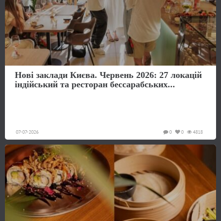
Нові заклади Києва. Червень 2026: 27 локацій
індійський та ресторан бессарабських...
07-07-2026
0
0
4818