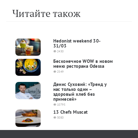
Читайте також
Hedonist weekend 30-
31/03
2430
Бесконечное WOW в новом
меню ресторана Odessa
2549
Денис Суховий: «Тренд у
нас только один –
здоровый хлеб без
примесей»
10795
13 Chefs Muscat
3080