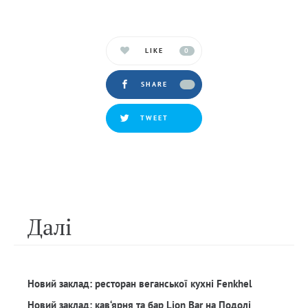
LIKE
0
SHARE
TWEET
Далi
Новий заклад: ресторан веганської кухні Fenkhel
Новий заклад: кав‘ярня та бар Lion Bar на Подолі