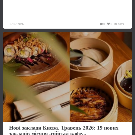
07-07-2026
0
0
4869
Нові заклади Києва. Травень 2026: 19 нових
закладів місяця азійські кафе...