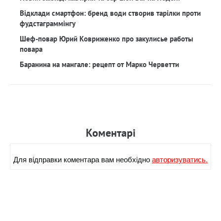
Відклади смартфон: бренд води створив тарілки проти
фудстаграммінгу
Шеф-повар Юрий Ковриженко про закулисье работы
повара
Баранина на мангале: рецепт от Марко Черветти
Коментарi
Для вiдправки коментара вам необхiдно
авторизуватись.