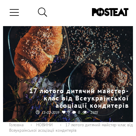
17 лютого дитячий майстер-
клас від Всеукраїнської
асоціації кондитерів
0
0
13-02-2019
2103
Головна
›
НОВИНИ
›
17 лютого дитячий майстер-клас від
Всеукраїнської асоціації кондитерів