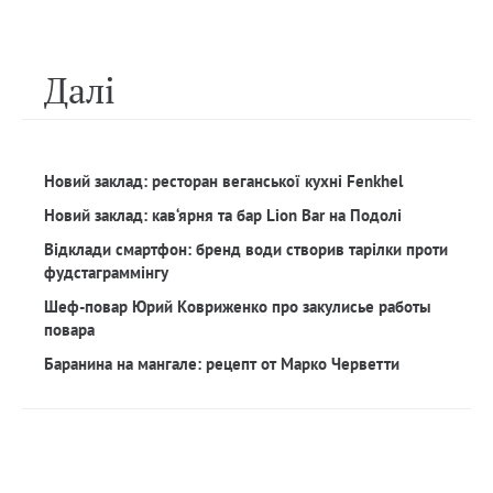
Далi
Новий заклад: ресторан веганської кухні Fenkhel
Новий заклад: кав‘ярня та бар Lion Bar на Подолі
Відклади смартфон: бренд води створив тарілки проти
фудстаграммінгу
Шеф-повар Юрий Ковриженко про закулисье работы
повара
Баранина на мангале: рецепт от Марко Черветти