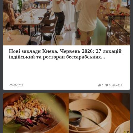
Нові заклади Києва. Червень 2026: 27 локацій
індійський та ресторан бессарабських...
07-07-2026
0
0
4816