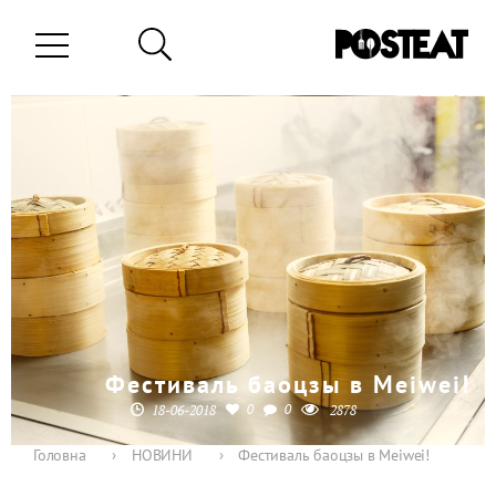
Фестиваль баоцзы в Meiwei!
0
0
18-06-2018
2878
Головна
›
НОВИНИ
›
Фестиваль баоцзы в Meiwei!