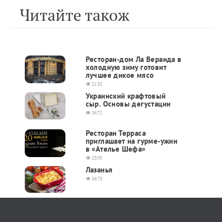
Читайте також
Ресторан-дом Ла Веранда в
холодную зиму готовит
лучшее дикое мясо
2135
Украинский крафтовый
сыр. Основы дегустации
3472
Ресторан Терраса
приглашает на гурме-ужин
в «Ателье Шефа»
2303
Лазанья
3473