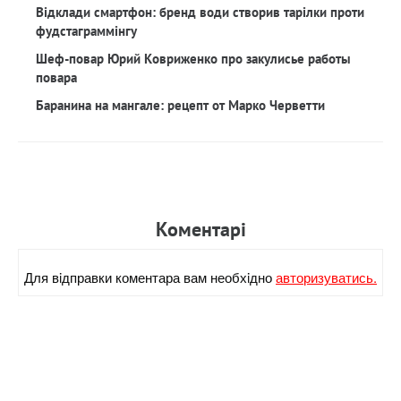
Відклади смартфон: бренд води створив тарілки проти
фудстаграммінгу
Шеф-повар Юрий Ковриженко про закулисье работы
повара
Баранина на мангале: рецепт от Марко Черветти
Коментарi
Для вiдправки коментара вам необхiдно
авторизуватись.