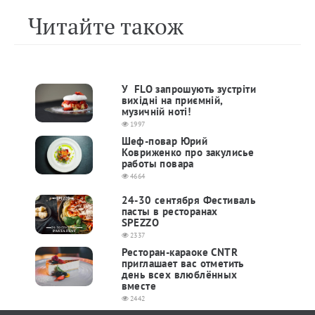
Читайте також
У FLO запрошують зустріти
вихідні на приємній,
музичній нотi!
1997
Шеф-повар Юрий
Ковриженко про закулисье
работы повара
4664
24-30 cентября Фестиваль
пасты в ресторанах
SPEZZO
2337
Ресторан-караоке CNTR
приглашает вас отметить
день всех влюблённых
вместе
2442