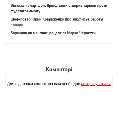
Відклади смартфон: бренд води створив тарілки проти
фудстаграммінгу
Шеф-повар Юрий Ковриженко про закулисье работы
повара
Баранина на мангале: рецепт от Марко Черветти
Коментарi
Для вiдправки коментара вам необхiдно
авторизуватись.