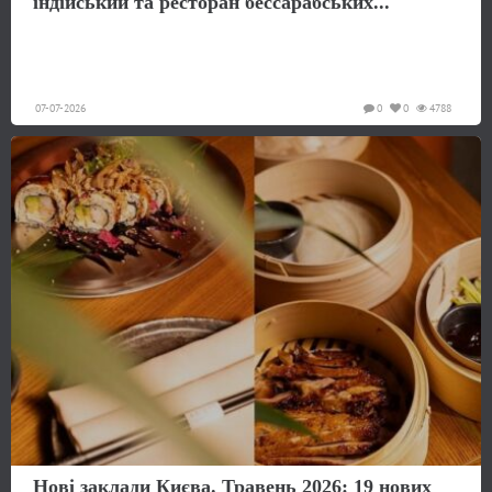
індійський та ресторан бессарабських...
07-07-2026
0
0
4788
Нові заклади Києва. Травень 2026: 19 нових