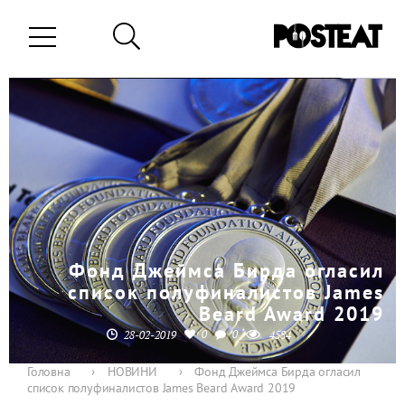
Фонд Джеймса Бирда огласил
список полуфиналистов James
Beard Award 2019
0
0
28-02-2019
4584
Головна
›
НОВИНИ
›
Фонд Джеймса Бирда огласил
список полуфиналистов James Beard Award 2019