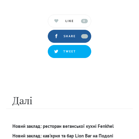
LIKE
0
SHARE
TWEET
Далi
Новий заклад: ресторан веганської кухні Fenkhel
Новий заклад: кав‘ярня та бар Lion Bar на Подолі