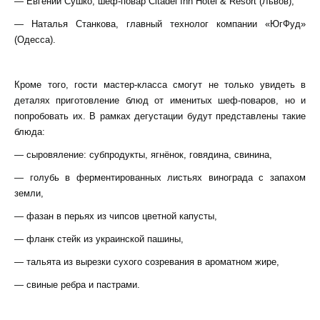
— Евгений Сушко, шеф-повар Citadel Inn Hotel & Resort (Львов),
— Наталья Станкова, главный технолог компании «ЮгФуд»
(Одесса).
Кроме того, гости мастер-класса смогут не только увидеть в
деталях приготовление блюд от именитых шеф-поваров, но и
попробовать их. В рамках дегустации будут представлены такие
блюда:
— сыровяление: субпродукты, ягнёнок, говядина, свинина,
— голубь в ферментированных листьях винограда с запахом
земли,
— фазан в перьях из чипсов цветной капусты,
— фланк стейк из украинской пашины,
— тальята из вырезки сухого созревания в ароматном жире,
— свиные ребра и пастрами.