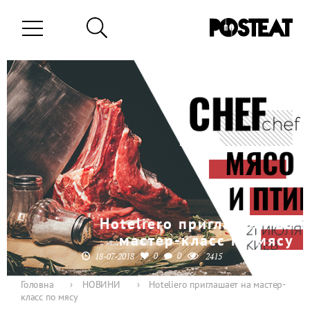
Hoteliero приглашает на
мастер-класс по мясу
0
0
18-07-2018
2415
Головна
›
НОВИНИ
›
Hoteliero приглашает на мастер-
класс по мясу