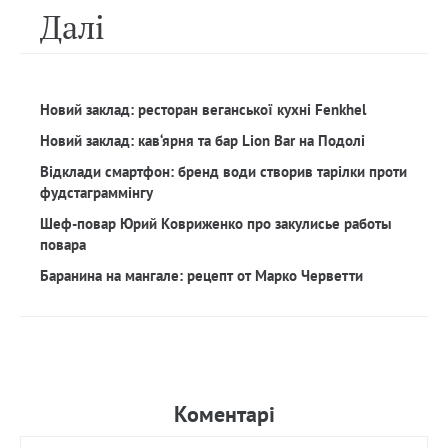
Далi
Новий заклад: ресторан веганської кухні Fenkhel
Новий заклад: кав‘ярня та бар Lion Bar на Подолі
Відклади смартфон: бренд води створив тарілки проти
фудстаграммінгу
Шеф-повар Юрий Ковриженко про закулисье работы
повара
Баранина на мангале: рецепт от Марко Черветти
Коментарi