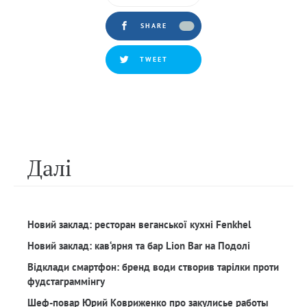
SHARE
TWEET
Далi
Новий заклад: ресторан веганської кухні Fenkhel
Новий заклад: кав‘ярня та бар Lion Bar на Подолі
Відклади смартфон: бренд води створив тарілки проти
фудстаграммінгу
Шеф-повар Юрий Ковриженко про закулисье работы