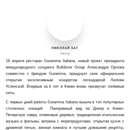
НИКОЛАЙ БАТ
Автор
19 апреля ресторан Guramma Italiana, новый проект президента
международного холдинга Bulldozer Group Александра Орлова
совместно с брендом Guramma, празднует свое официальное
открытие эксклюзивным концертом легендарной Любови
Успенской. Впервые за 6 лет в Киеве вновь прозвучат любимые
хиты.
С первых дней работы Guramma Italiana вышла в топ популярных
столичных локаций. Панорамный вид на Днепр и Киево-
Печерскую лавру, оливковые деревья, традиционная итальянская
музыка и фильмы, витрина с морепродуктами, открытая кухня с
дровяной печью, винная комната и лучшие домашние рецепты,