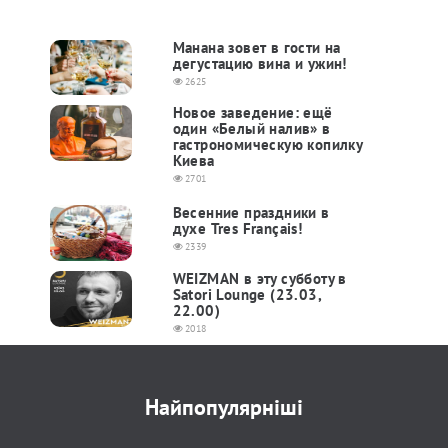
Манана зовет в гости на
дегустацию вина и ужин!
2625
Новое заведение: ещё
один «Белый налив» в
гастрономическую копилку
Киева
2701
Весенние праздники в
духе Tres Français!
2339
WEIZMAN в эту субботу в
Satori Lounge (23.03,
22.00)
2018
Найпопулярніші