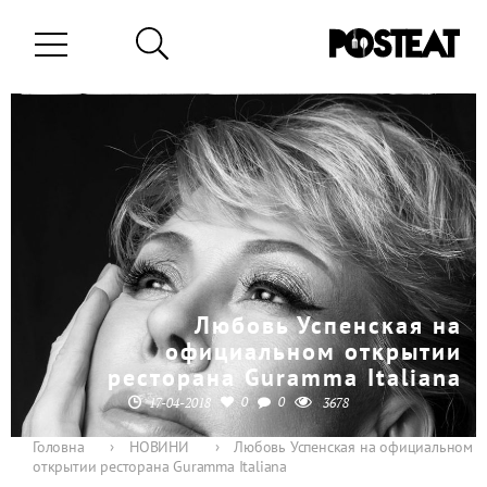
Любовь Успенская на
официальном открытии
ресторана Guramma Italiana
0
0
17-04-2018
3678
Головна
›
НОВИНИ
›
Любовь Успенская на официальном
открытии ресторана Guramma Italiana