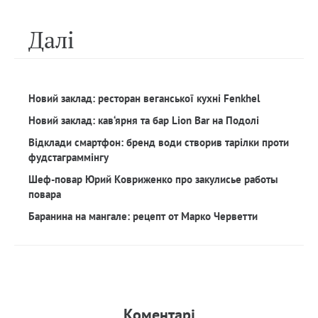
Далi
Новий заклад: ресторан веганської кухні Fenkhel
Новий заклад: кав‘ярня та бар Lion Bar на Подолі
Відклади смартфон: бренд води створив тарілки проти
фудстаграммінгу
Шеф-повар Юрий Ковриженко про закулисье работы
повара
Баранина на мангале: рецепт от Марко Черветти
Коментарi