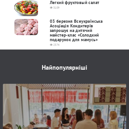
Легкий фруктовый салат
3109
03 березня Всеукраїнська
Асоціація Кондитерів
запрошує на дитячий
майстер-клас «Солодкий
подарунок для мамусь»
2374
Найпопулярніші