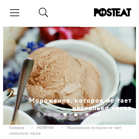
Мороженое, которое не тает
несколько часов
0
0
30-08-2017
4330
Головна
›
НОВИНИ
›
Мороженое, которое не тает
несколько часов