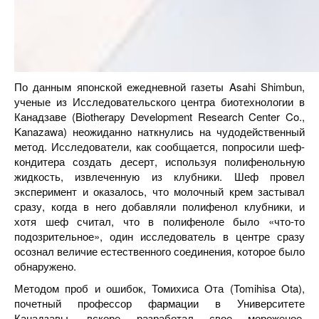
По данным японской ежедневной газеты Asahi Shimbun,
ученые из Исследовательского центра биотехнологии в
Канадзаве (Biotherapy Development Research Center Co.,
Kanazawa) неожиданно наткнулись на чудодейственный
метод. Исследователи, как сообщается, попросили шеф-
кондитера создать десерт, используя полифенольную
жидкость, извлеченную из клубники. Шеф провел
эксперимент и оказалось, что молочный крем застывал
сразу, когда в него добавляли полифенол клубники, и
хотя шеф считал, что в полифеноле было «что-то
подозрительное», один исследователь в центре сразу
осознал величие естественного соединения, которое было
обнаружено.
Методом проб и ошибок, Томихиса Ота (Tomihisa Ota),
почетный профессор фармации в Университете
Канадзавы, вскоре разработал свое мороженое.