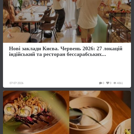
Нові заклади Києва. Червень 2026: 27 локацій
індійський та ресторан бессарабських...
07-07-2026
0
0
4861