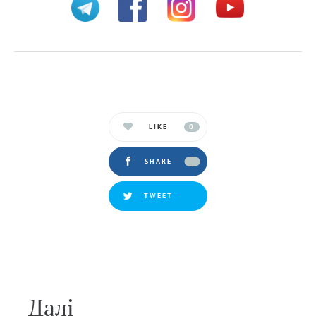
LIKE
0
SHARE
TWEET
Далi