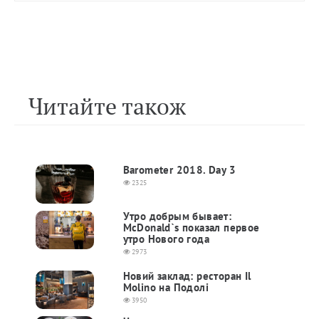
Читайте також
Barometer 2018. Day 3
2325
Утро добрым бывает:
McDonald`s показал первое
утро Нового года
2973
Новий заклад: ресторан Il
Molino на Подолі
3950