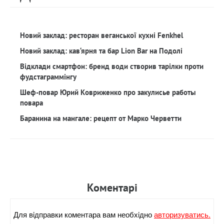
Новий заклад: ресторан веганської кухні Fenkhel
Новий заклад: кав‘ярня та бар Lion Bar на Подолі
Відклади смартфон: бренд води створив тарілки проти
фудстаграммінгу
Шеф-повар Юрий Ковриженко про закулисье работы
повара
Баранина на мангале: рецепт от Марко Черветти
Коментарi
Для вiдправки коментара вам необхiдно
авторизуватись.