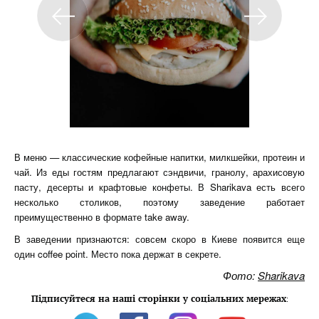
В меню — классические кофейные напитки, милкшейки, протеин и
чай. Из еды гостям предлагают сэндвичи, гранолу, арахисовую
пасту, десерты и крафтовые конфеты. В Sharikava есть всего
несколько столиков, поэтому заведение работает
преимущественно в формате take away.
В заведении признаются: совсем скоро в Киеве появится еще
один coffee point. Место пока держат в секрете.
Фото:
Sharikava
Підписуйтеся на наші сторінки у соціальних мережах
: