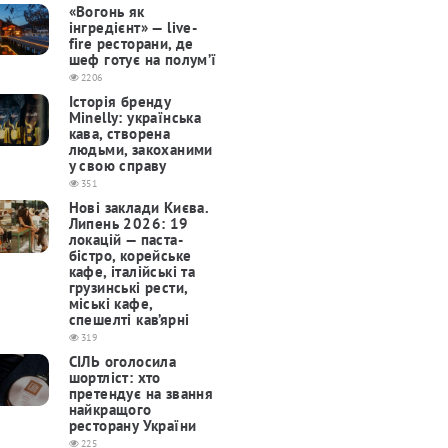
«Вогонь як
інгредієнт» — live-
fire ресторани, де
шеф готує на полум’ї
2206
Історія бренду
Minelly: українська
кава, створена
людьми, закоханими
у свою справу
351
Нові заклади Києва.
Липень 2026: 19
локацій — паста-
бістро, корейське
кафе, італійські та
грузинські рести,
міські кафе,
спешелті кав’ярні
319
СІЛЬ оголосила
шортліст: хто
претендує на звання
найкращого
ресторану України
225