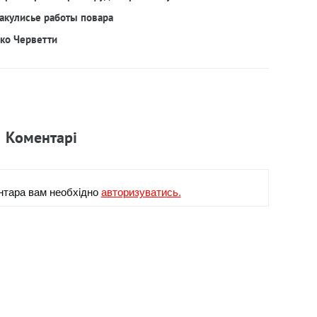
акулисье работы повара
рко Черветти
Коментарi
нтара вам необхiдно
авторизуватись.