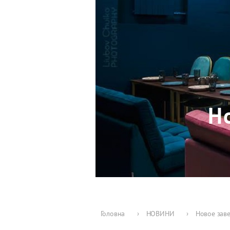
Н
Головна
›
НОВИНИ
›
Новое зав