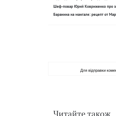
Шеф-повар Юрий Ковриженко про з
Баранина на мангале: рецепт от Ма
Для вiдправки коме
Читайте також