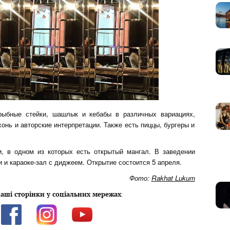
рыбные стейки, шашлык и кебабы в различных вариациях,
онь и авторские интерпретации. Также есть пиццы, бургеры и
, в одном из которых есть открытый мангал. В заведении
 и караоке-зал с диджеем. Открытие состоится 5 апреля.
Фото:
Rakhat Lukum
аші сторінки у соціальних мережах
: