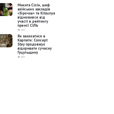
Микита Сілін, шеф
азійських закладів
«Зірочка» та Kitsunya
відмовився від
участі в рейтингу
премії СІЛЬ
196
Як закохатися в
Карпати: Concept
Stay продовжує
відкривати сучасну
Гуцульщину
180