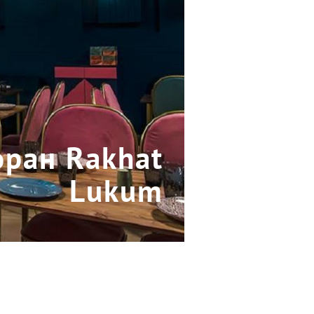
оран Rakhat
Lukum