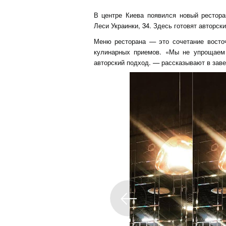
В центре Киева появился новый рестор
Леси Украинки, 34. Здесь готовят авторск
Меню ресторана — это сочетание восточ
кулинарных приемов. «Мы не упрощаем 
авторский подход. — рассказывают в заве