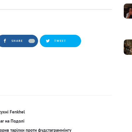
SHARE
TWEET
кухні Fenkhel
Bar на Подолі
орив тарілки проти фудстаграммінгу