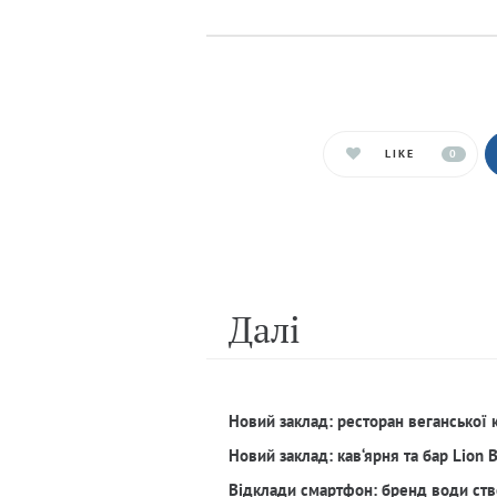
LIKE
0
Далi
Новий заклад: ресторан веганської 
Новий заклад: кав‘ярня та бар Lion 
Відклади смартфон: бренд води ств