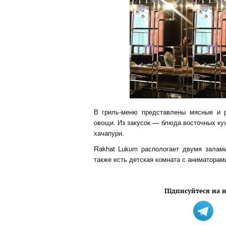
В гриль-меню представлены мясные и 
овощи. Из закусок — блюда восточных кух
хачапури.
Rakhat Lukum распологает двумя залами
также есть детская комната с аниматорами
Підписуйтеся на н