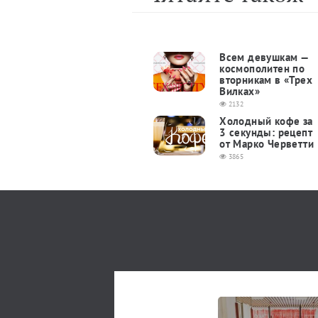
Всем девушкам —
космополитен по
вторникам в «Трех
Вилках»
2132
Холодный кофе за
3 секунды: рецепт
от Марко Черветти
3865