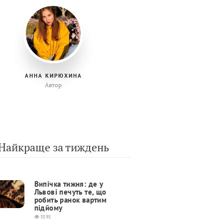
АННА КИРЮХИНА
Автор
Найкраще за тиждень
Випічка тижня: де у
Львові печуть те, що
робить ранок вартим
підйому
3595