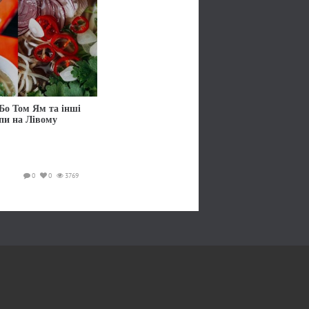
Бо Том Ям та інші
упи на Лівому
0
0
3769