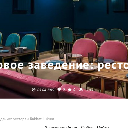
овое заведение: рест
0
0
05-04-2019
3013
едение: ресторан Rakhat Lukum
Заглавное фото: Любовь Чуйко