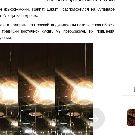
ан фьюжн-кухни. Rakhat Lukum расположился на бульваре
ие блюда из-под ножа.
ного колорита, авторской индивидуальности и европейских
традиции восточной кухни, мы преобразуем их, применяя
дении.