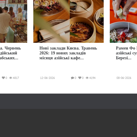
а. Червень
Нові заклади Києва. Травень
Рамен Фо 
ндійський
2026: 19 нових закладів
азійські с
абських...
місяця азійські кафе...
Березі...
0
4817
12-06-2026
0
0
4194
08-06-2026