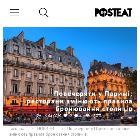
Повечеряти у Парижі:
ресторани змінюють правила
бронювання столиків
0
0
16-04-2019
2373
Головна
›
НОВИНИ
›
Повечеряти у Парижі: ресторани
змінюють правила бронювання столиків