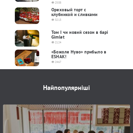
2508
Ореховый торт с
клубникой и сливками
3213
Том I чи новий сезон в барі
Gimlet
2124
«Божоле Нуво» прибыло в
ESHAK!
2467
Найпопулярніші