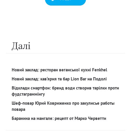
Далi
Новий заклад: ресторан веганської кухні Fenkhel
Новий заклад: кав‘ярня та бар Lion Bar на Подолі
Відклади смартфон: бренд води створив тарілки проти
фудстаграммінгу
Шеф-повар Юрий Ковриженко про закулисье работы
повара
Баранина на мангале: рецепт от Марко Черветти