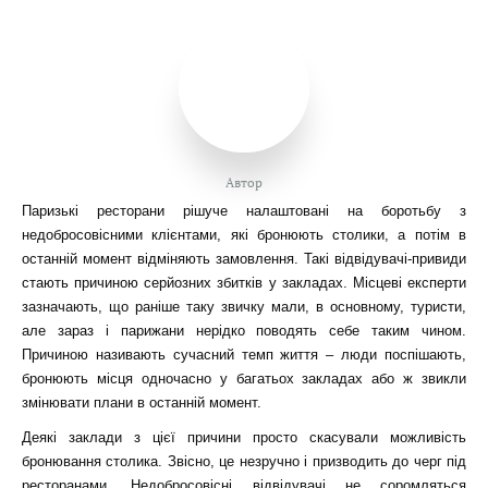
Автор
Паризькі ресторани рішуче налаштовані на боротьбу з
недобросовісними клієнтами, які бронюють столики, а потім в
останній момент відміняють замовлення. Такі відвідувачі-привиди
стають причиною серйозних збитків у закладах. Місцеві експерти
зазначають, що раніше таку звичку мали, в основному, туристи,
але зараз і парижани нерідко поводять себе таким чином.
Причиною називають сучасний темп життя – люди поспішають,
бронюють місця одночасно у багатьох закладах або ж звикли
змінювати плани в останній момент.
Деякі заклади з цієї причини просто скасували можливість
бронювання столика. Звісно, це незручно і призводить до черг під
ресторанами. Недобросовісні відвідувачі не соромляться