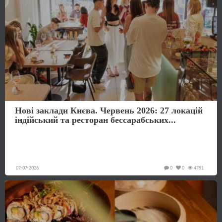
Нові заклади Києва. Червень 2026: 27 локацій
індійський та ресторан бессарабських...
07-07-2026
0
0
4791