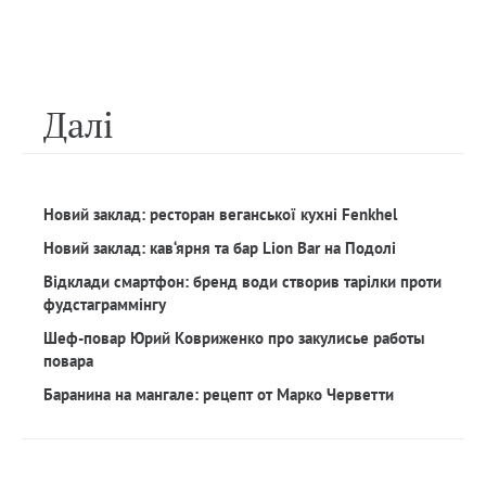
Далi
Новий заклад: ресторан веганської кухні Fenkhel
Новий заклад: кав‘ярня та бар Lion Bar на Подолі
Відклади смартфон: бренд води створив тарілки проти
фудстаграммінгу
Шеф-повар Юрий Ковриженко про закулисье работы
повара
Баранина на мангале: рецепт от Марко Черветти