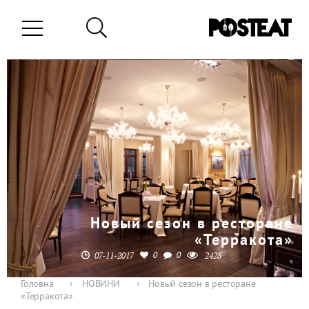
Новый сезон в ресторане
«Терракота»
0
0
07-11-2017
2428
Головна
›
НОВИНИ
›
Новый сезон в ресторане
«Терракота»