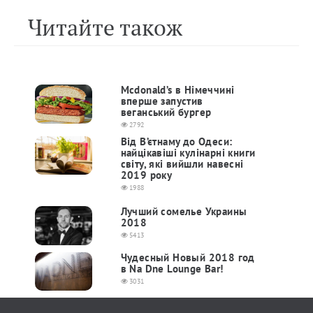
Читайте також
Mcdonald’s в Німеччині
вперше запустив
веганський бургер
2792
Від В’єтнаму до Одеси:
найцікавіші кулінарні книги
світу, які вийшли навесні
2019 року
1988
Лучший сомелье Украины
2018
5413
Чудесный Новый 2018 год
в Na Dne Lounge Bar!
3031