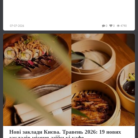
07-07-2026
0
0
4790
Нові заклади Києва. Травень 2026: 19 нових
закладів місяця азійські кафе...