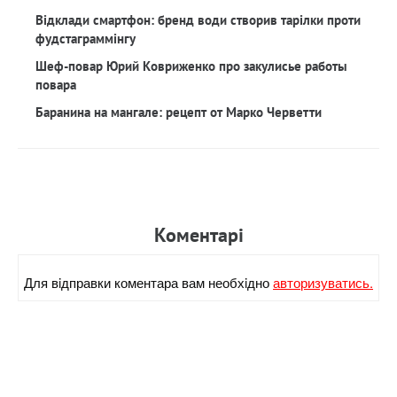
Відклади смартфон: бренд води створив тарілки проти
фудстаграммінгу
Шеф-повар Юрий Ковриженко про закулисье работы
повара
Баранина на мангале: рецепт от Марко Черветти
Коментарi
Для вiдправки коментара вам необхiдно
авторизуватись.