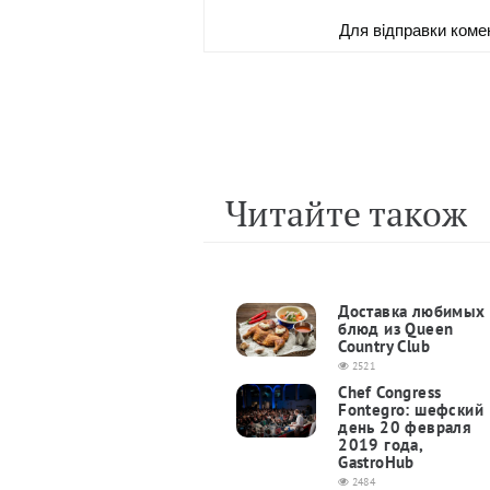
Для вiдправки коме
Читайте також
Доставка любимых
блюд из Queen
Country Club
2521
Chef Congress
Fontegro: шефский
день 20 февраля
2019 года,
GastroHub
2484