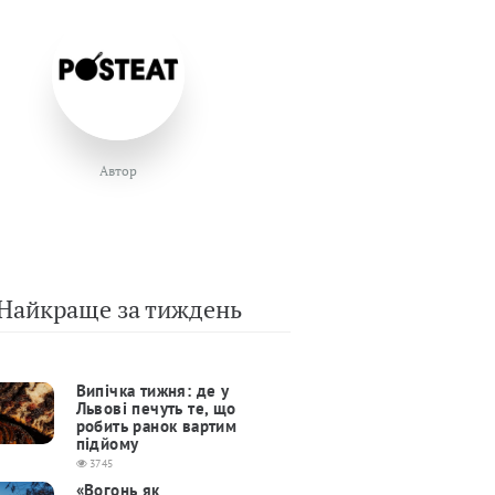
Автор
Найкраще за тиждень
Випічка тижня: де у
Львові печуть те, що
робить ранок вартим
підйому
3745
«Вогонь як