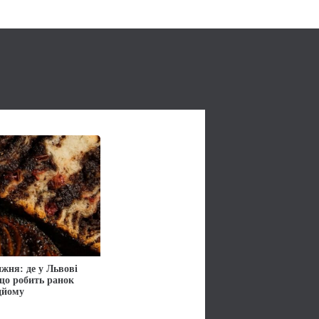
жня: де у Львові
 що робить ранок
дйому