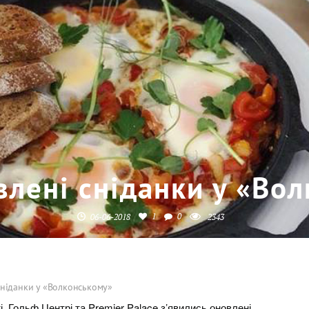
влені сніданки у «Во
1
0
06-06-2018
2343
сніданки у «Волконському»
 Гольф Центрі та Premier Palace з’явились оновлені