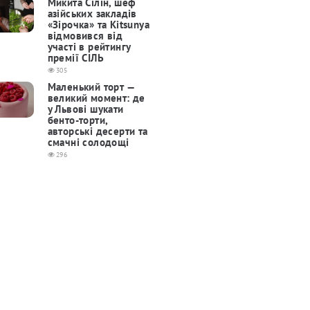
Микита Сілін, шеф
азійських закладів
«Зірочка» та Kitsunya
відмовився від
участі в рейтингу
премії СІЛЬ
305
Маленький торт —
великий момент: де
у Львові шукати
бенто-торти,
авторські десерти та
смачні солодощі
296