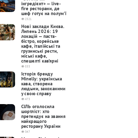
інгредієнт» — live-
fire ресторани, де
шеф готує на полум’ї
2321
Нові заклади Києва.
Липень 2026: 19
локацій — паста-
бістро, корейське
кафе, італійські та
грузинські рести,
міські кафе,
спешелті кав’ярні
533
Історія бренду
Minelly: українська
кава, створена
людьми, закоханими
у свою справу
473
СІЛЬ оголосила
шортліст: хто
претендує на звання
найкращого
ресторану України
347