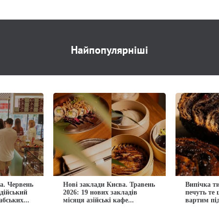
Найпопулярніші
а. Червень
Нові заклади Києва. Травень
Випічка ти
ндійський
2026: 19 нових закладів
печуть те
абських...
місяця азійські кафе...
вартим пі