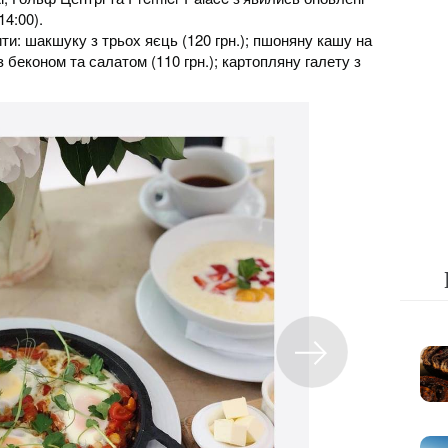
14:00).
ти: шакшуку з трьох яєць (120 грн.); пшоняну кашу на
з беконом та салатом (110 грн.); картопляну галету з