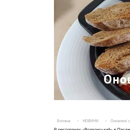
Оно
Головна
›
НОВИНИ
›
Оновлені 
В ресторанах «Волконський» в Пасажі,