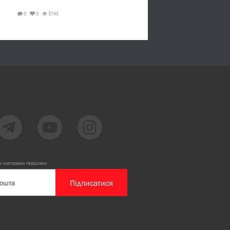
0
0
3745
ві матеріали першими
Підписатися