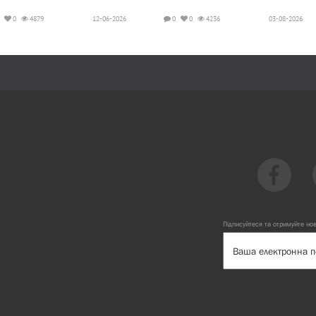
0
4879
12-06-2026
0
0
4236
03-08-2026
Підписуйтеся та отримуйте но