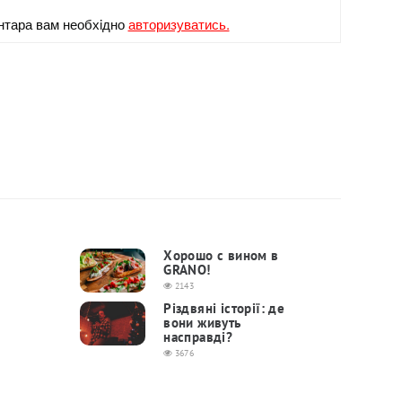
нтара вам необхiдно
авторизуватись.
Хорошо с вином в
GRANO!
2143
Різдвяні історії: де
вони живуть
насправді?
3676