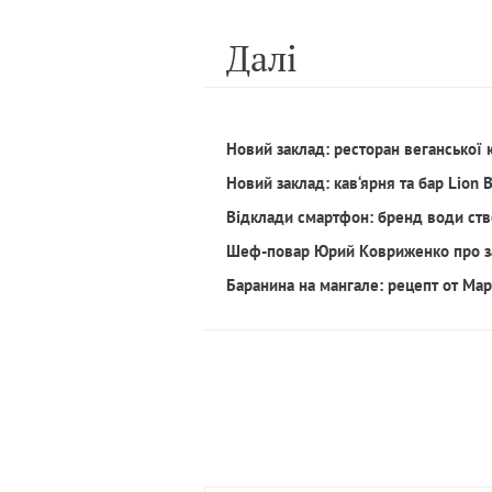
Далi
Новий заклад: ресторан веганської 
Новий заклад: кав‘ярня та бар Lion 
Відклади смартфон: бренд води ств
Шеф-повар Юрий Ковриженко про з
Баранина на мангале: рецепт от Ма