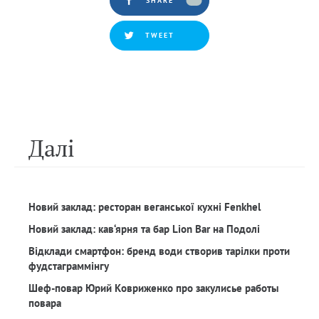
SHARE
TWEET
Далi
Новий заклад: ресторан веганської кухні Fenkhel
Новий заклад: кав‘ярня та бар Lion Bar на Подолі
Відклади смартфон: бренд води створив тарілки проти
фудстаграммінгу
Шеф-повар Юрий Ковриженко про закулисье работы
повара