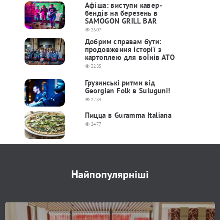
Афіша: виступи кавер-
бендів на березень в
SAMOGON GRILL BAR
2607
Добрим справам бути:
продовження історії з
картоплею для воїнів АТО
3285
Грузинські ритми від
Georgian Folk в Suluguni!
2284
Пицца в Guramma Italiana
2477
Найпопулярніші