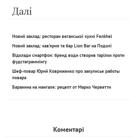
Далi
Новий заклад: ресторан веганської кухні Fenkhel
Новий заклад: кав‘ярня та бар Lion Bar на Подолі
Відклади смартфон: бренд води створив тарілки проти
фудстаграммінгу
Шеф-повар Юрий Ковриженко про закулисье работы
повара
Баранина на мангале: рецепт от Марко Черветти
Коментарi