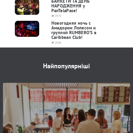
БАНКЕТИ ТА ДЕНЬ
НАРОДЖЕННЯ у
PanTelaPase!
2975
Новогодняя ночь с
Амадором Лопесом и
группой RUMBERO’S в
Caribbean Club!
2006
Найпопулярніші