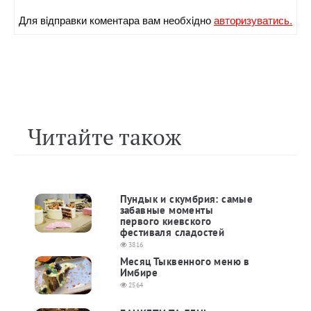
Для вiдправки коментара вам необхiдно
авторизуватись.
Читайте також
Пундык и скумбрия: самые
забавные моменты
первого киевского
фестиваля сладостей
3816
Месяц Тыквенного меню в
Имбире
2564