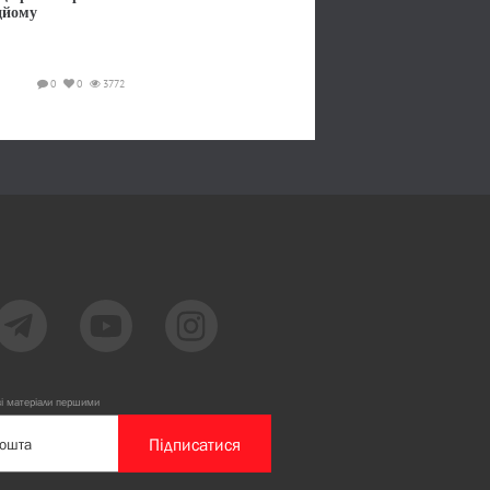
дйому
0
0
3772
ві матеріали першими
Підписатися