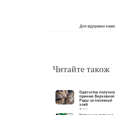
Для вiдправки коме
Читайте також
Одесситка получил
премию Верховной
Рады за полезный
хлеб
2757