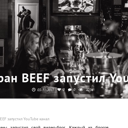
ран BEEF запустил Yo
0
0
03-11-2017
4224
EEF запустил YouTube канал
ны запустил свой видео-блог. Каждый из блогов