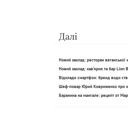
Далi
Новий заклад: ресторан веганської 
Новий заклад: кав‘ярня та бар Lion 
Відклади смартфон: бренд води ств
Шеф-повар Юрий Ковриженко про з
Баранина на мангале: рецепт от Ма