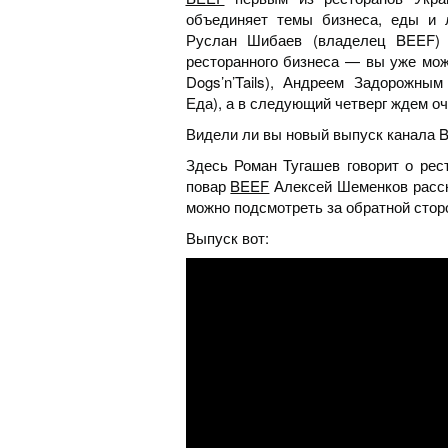
объединяет темы бизнеса, еды и 
Руслан Шибаев (владелец BEEF) 
ресторанного бизнеса — вы уже може
Dogs’n’Tails), Андреем Задорожны
Еда), а в следующий четверг ждем о
Видели ли вы новый выпуск канала
Здесь Роман Тугашев говорит о ре
повар
BEEF
Алексей Шеменков расск
можно подсмотреть за обратной стор
Выпуск вот: