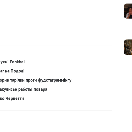
кухні Fenkhel
Bar на Подолі
орив тарілки проти фудстаграммінгу
акулисье работы повара
рко Черветти