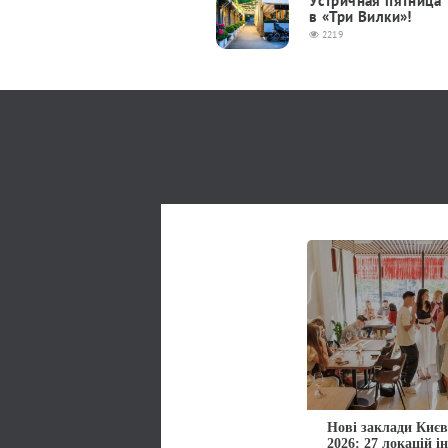
Устричная пятница
в «Три Вилки»!
2219
Нові заклади Києв
2026: 27 локацій і