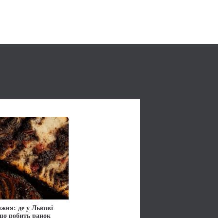
жня: де у Львові
 що робить ранок