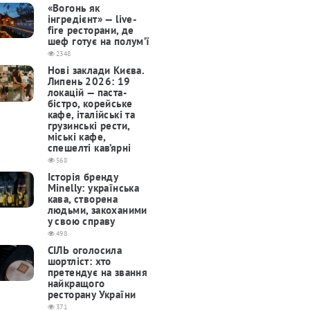
«Вогонь як
інгредієнт» — live-
fire ресторани, де
шеф готує на полум’ї
2348
Нові заклади Києва.
Липень 2026: 19
локацій — паста-
бістро, корейське
кафе, італійські та
грузинські рести,
міські кафе,
спешелті кав’ярні
568
Історія бренду
Minelly: українська
кава, створена
людьми, закоханими
у свою справу
498
СІЛЬ оголосила
шортліст: хто
претендує на звання
найкращого
ресторану України
371