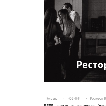
Ресто
Головна
›
НОВИНИ
›
Ресторан B
BEEF
первым из ресторанов Украи