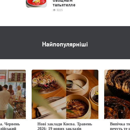
овощным
тальятелле
3225
Найпопулярніші
а. Червень
Нові заклади Києва. Травень
Випічка ти
ндійський
2026: 19 нових закладів
печуть те