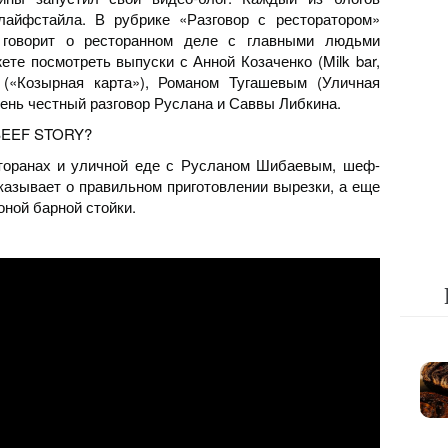
лайфстайла. В рубрике «Разговор с ресторатором»
говорит о ресторанном деле с главными людьми
те посмотреть выпуски с Анной Козаченко (Milk bar,
м («Козырная карта»), Романом Тугашевым (Уличная
чень честный разговор Руслана и Саввы Либкина.
 BEEF STORY?
сторанах и уличной еде с Русланом Шибаевым, шеф-
азывает о правильном приготовлении вырезки, а еще
оной барной стойки.