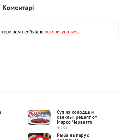
Коментарi
нтара вам необхiдно
авторизуватись.
а
Суп из холодца и
свеклы: рецепт от
Марко Черветти
3735
Рыба на пару с