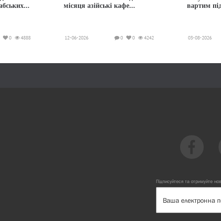
абських...
місяця азійські кафе...
вартим пі
0
4888
12-06-2026
0
0
4242
03-08-2026
Підписуйтеся та отримуйте но