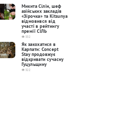
Микита Сілін, шеф
азійських закладів
«Зірочка» та Kitsunya
відмовився від
участі в рейтингу
премії СІЛЬ
332
Як закохатися в
Карпати: Concept
Stay продовжує
відкривати сучасну
Гуцульщину
322