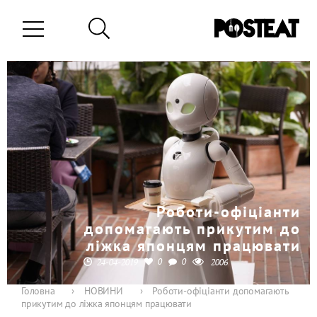
Роботи-офіціанти
допомагають прикутим до
ліжка японцям працювати
0
0
24-04-2019
2006
Головна
›
НОВИНИ
›
Роботи-офіціанти допомагають
прикутим до ліжка японцям працювати