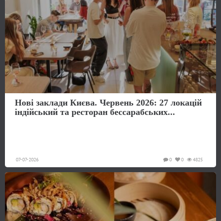
Нові заклади Києва. Червень 2026: 27 локацій
індійський та ресторан бессарабських...
07-07-2026
0
0
4825