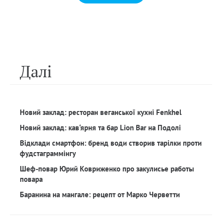
Далi
Новий заклад: ресторан веганської кухні Fenkhel
Новий заклад: кав‘ярня та бар Lion Bar на Подолі
Відклади смартфон: бренд води створив тарілки проти
фудстаграммінгу
Шеф-повар Юрий Ковриженко про закулисье работы
повара
Баранина на мангале: рецепт от Марко Черветти