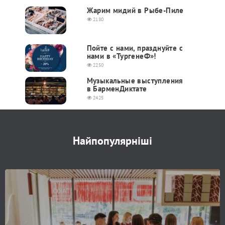
Жарим мидий в Рыбе-Пиле
2180
Пойте с нами, празднуйте с
нами в «ТургенеФ»!
2250
Музыкальные выступления
в БарменДиктате
2425
Найпопулярніші