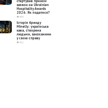
cтартував прийом
заявок на Ukrainian
Hospitality Awards
2026. Як податися?
450
Історія бренду
Minelly: українська
кава, створена
людьми, закоханими
у свою справу
311