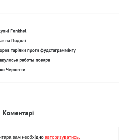
кухні Fenkhel
Bar на Подолі
орив тарілки проти фудстаграммінгу
акулисье работы повара
рко Черветти
Коментарi
нтара вам необхiдно
авторизуватись.