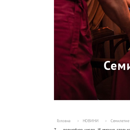
Сем
Головна
›
НОВИНИ
›
Семилетие 
7 — волшебное число. И именно стольк