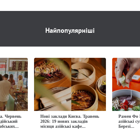
Найпопулярніші
а. Червень
Нові заклади Києва. Травень
Рамен Фо 
ндійський
2026: 19 нових закладів
азійські с
абських...
місяця азійські кафе...
Березі...