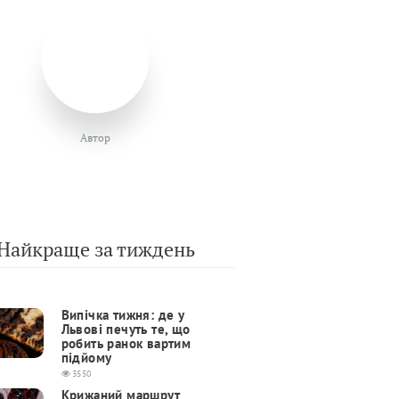
Автор
Найкраще за тиждень
Випічка тижня: де у
Львові печуть те, що
робить ранок вартим
підйому
3550
Крижаний маршрут