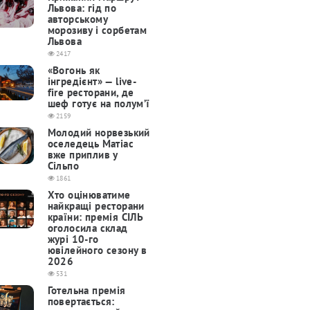
Львова: гід по
авторському
морозиву і сорбетам
Львова
2417
«Вогонь як
інгредієнт» — live-
fire ресторани, де
шеф готує на полум’ї
2159
Молодий норвезький
оселедець Матіас
вже приплив у
Сільпо
1861
Хто оцінюватиме
найкращі ресторани
країни: премія СІЛЬ
оголосила склад
журі 10-го
ювілейного сезону в
2026
531
Готельна премія
повертається: