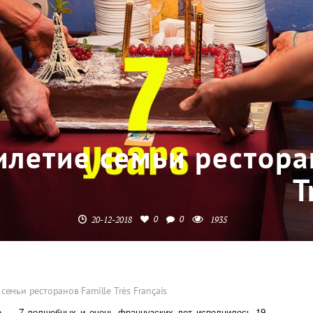
илетие семьи рестора
T
0
0
20-12-2018
1935
семьи ресторанов Famille Très Français
о — 7 волшебных и очень французских лет исполнилось 19