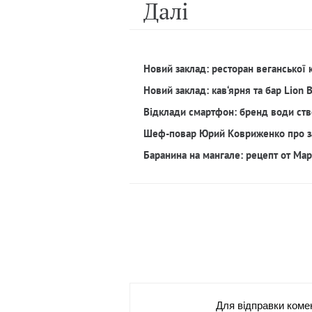
Далi
Новий заклад: ресторан веганської 
Новий заклад: кав‘ярня та бар Lion 
Відклади смартфон: бренд води ств
Шеф-повар Юрий Ковриженко про з
Баранина на мангале: рецепт от Ма
Для вiдправки коме