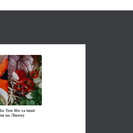
Бо Том Ям та інші
упи на Лівому