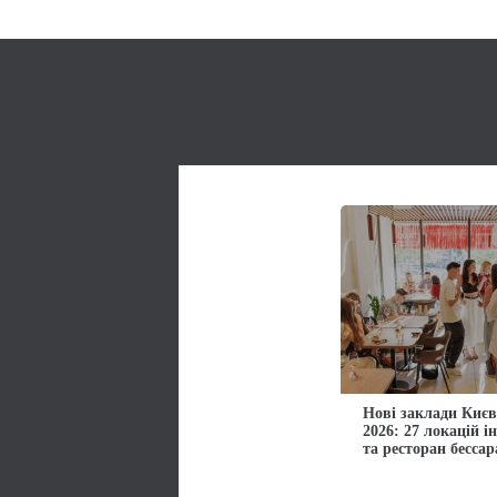
Нові заклади Києв
2026: 27 локацій і
та ресторан бессар