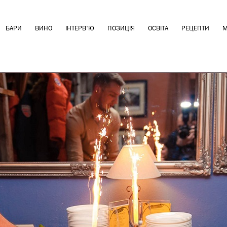
БАРИ
ВИНО
ІНТЕРВ'Ю
ПОЗИЦІЯ
ОСВІТА
РЕЦЕПТИ
М