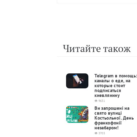
Читайте також
Telegram в помощь
каналы о еде, на
которые стоит
подписаться
киевлянину
9631
Ви запрошені на
свято вулиці
Костьольної. День
франкофонії
незабаром!
3703