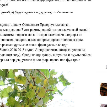
nçais!
5 декабря) будут ждать вас, друзья, чтобы вместе
порадовать вас ♥ Особенным Праздничным меню,
блюд за все 7 лет работы, своей гастрономической жизни!
ли хитами первого меню, гастрономические шедевры от
новских поваров, в разное время презентовавших свои
и в рекомендуемые и очень французские блюда
rance 2016-2018 годов. А еще новинки, которые, уверены,
пающем году). Среди блюд: руаяль с фуа-гра и эмульсией из
черным перцем, утиное филе фаршированное фуа-гра с