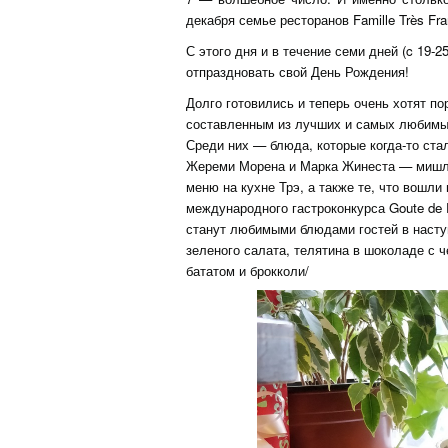
декабря семье ресторанов Famille Très Fra
С этого дня и в течение семи дней (c 19-2
отпраздновать свой День Рождения!
Долго готовились и теперь очень хотят 
составленным из лучших и самых любимых 
Среди них — блюда, которые когда-то ста
Жереми Морена и Марка Жинеста — мишле
меню на кухне Трэ, а также те, что вошл
международного гастроконкурса Goute de F
станут любимыми блюдами гостей в насту
зеленого салата, телятина в шоколаде с 
бататом и брокколи/