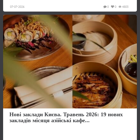
07-07-2026
0
0
4803
Нові заклади Києва. Травень 2026: 19 нових
закладів місяця азійські кафе...