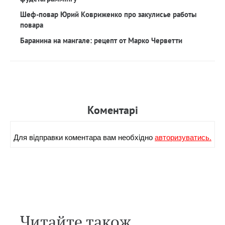
Шеф-повар Юрий Ковриженко про закулисье работы
повара
Баранина на мангале: рецепт от Марко Черветти
Коментарi
Для вiдправки коментара вам необхiдно
авторизуватись.
Читайте також