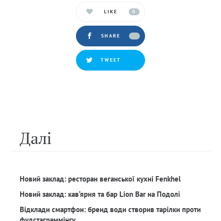
LIKE
0
SHARE
TWEET
Далi
Новий заклад: ресторан веганської кухні Fenkhel
Новий заклад: кав‘ярня та бар Lion Bar на Подолі
Відклади смартфон: бренд води створив тарілки проти
фудстаграммінгу