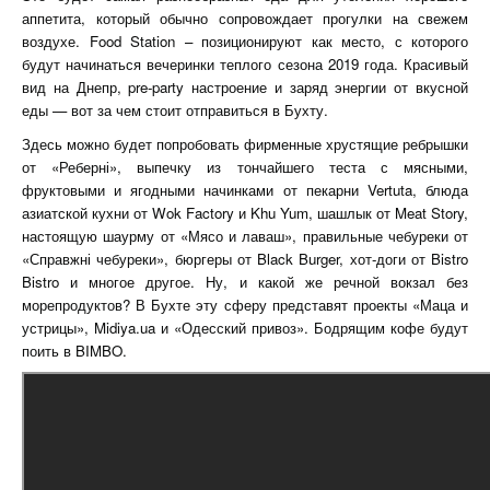
аппетита, который обычно сопровождает прогулки на свежем
воздухе.
Food Station – позиционируют как место, с которого
будут начинаться вечеринки теплого сезона 2019 года. Красивый
вид на Днепр, pre-party настроение и заряд энергии от вкусной
еды — вот за чем стоит отправиться в Бухту.
Здесь можно будет попробовать фирменные хрустящие ребрышки
от «Реберні», выпечку из тончайшего теста с мясными,
фруктовыми и ягодными начинками от пекарни Vertuta, блюда
азиатской кухни от Wok Factory и Khu Yum, шашлык от Meat Story,
настоящую шаурму от «Мясо и лаваш», правильные чебуреки от
«Справжні чебуреки», бюргеры от Black Burger, хот-доги от Bistro
Bistro и многое другое. Ну, и какой же речной вокзал без
морепродуктов? В Бухте эту сферу представят проекты «Маца и
устрицы», Midiya.ua и «Одесский привоз». Бодрящим кофе будут
поить в BIMBO.