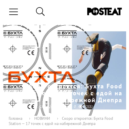
Скоро откроется: Бухта Food
Station — 17 точек с едой на
набережной Днепра
0
0
05-04-2019
2551
Головна
›
НОВИНИ
›
Скоро откроется: Бухта Food
Station — 17 точек с едой на набережной Днепра