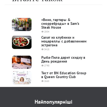
«Вино, тартары &
сморреброды» в Sam’s
Steak House
2804
Салат из клубники и
моцареллы с добавлением
эстрагона
3418
Рыба-Пила дарит скидку в
День рождения
2790
Тест от BN Education Group
в Queen Country Club
2665
Найпопулярніші