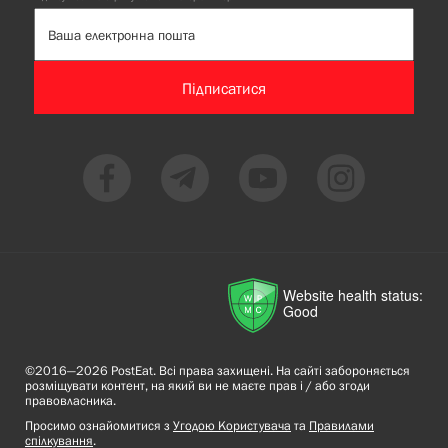
Підписатися
Website health status:
Good
©2016—2026 PostEat. Всі права захищені. На сайті забороняється
розміщувати контент, на який ви не маєте прав і / або згоди
правовласника.
Просимо ознайомитися з
Угодою Користувача
та
Правилами
спілкування
.