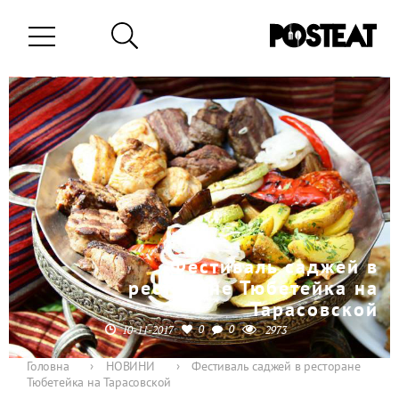
Фестиваль саджей в
ресторане Тюбетейка на
Тарасовской
0
0
10-11-2017
2973
Головна
›
НОВИНИ
›
Фестиваль саджей в ресторане
Тюбетейка на Тарасовской