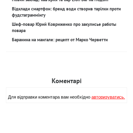
Відклади смартфон: бренд води створив тарілки проти
фудстаграммінгу
Шеф-повар Юрий Ковриженко про закулисье работы
повара
Баранина на мангале: рецепт от Марко Черветти
Коментарi
Для вiдправки коментара вам необхiдно
авторизуватись.