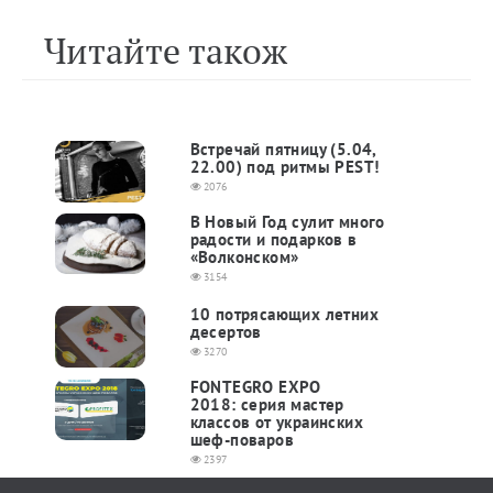
Читайте також
Встречай пятницу (5.04,
22.00) под ритмы PEST!
2076
В Новый Год сулит много
радости и подарков в
«Волконском»
3154
10 потрясающих летних
десертов
3270
FONTEGRO EXPO
2018: серия мастер
классов от украинских
шеф-поваров
2397