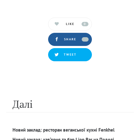
LIKE
0
SHARE
TWEET
Далi
Новий заклад: ресторан веганської кухні Fenkhel
Новий заклад: кав‘ярня та бар Lion Bar на Подолі