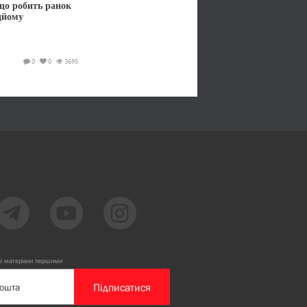
 що робить ранок
дйому
0
0
3695
ві матеріали першими
Підписатися