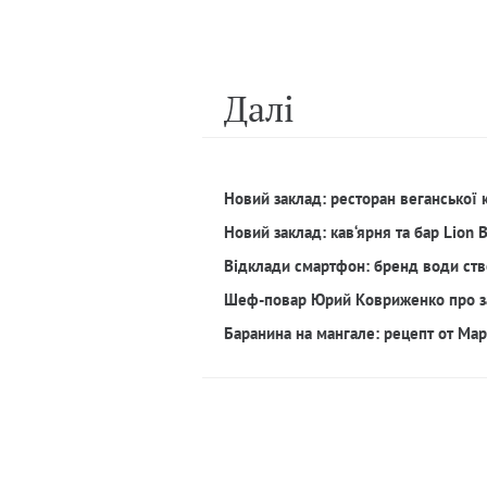
Далi
Новий заклад: ресторан веганської 
Новий заклад: кав‘ярня та бар Lion 
Відклади смартфон: бренд води ств
Шеф-повар Юрий Ковриженко про з
Баранина на мангале: рецепт от Ма