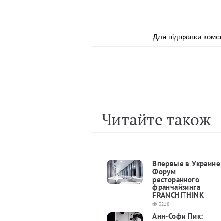
Для вiдправки коме
Читайте також
Впервые в Украине
Форум
ресторанного
франчайзинга
FRANCHITHINK
3218
Анн-Софи Пик: