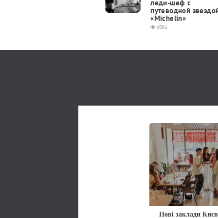
леди-шеф с
путеводной звездо
«Michelin»
6086
Нові заклади Києв