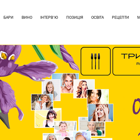
БАРИ
ВИНО
ІНТЕРВ'Ю
ПОЗИЦІЯ
ОСВІТА
РЕЦЕПТИ
М