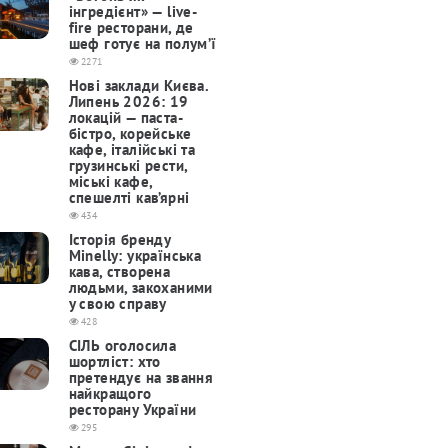
інгредієнт» — live-
fire ресторани, де
шеф готує на полум’ї
2271
Нові заклади Києва.
Липень 2026: 19
локацій — паста-
бістро, корейське
кафе, італійські та
грузинські рести,
міські кафе,
спешелті кав’ярні
434
Історія бренду
Minelly: українська
кава, створена
людьми, закоханими
у свою справу
428
СІЛЬ оголосила
шортліст: хто
претендує на звання
найкращого
ресторану України
295