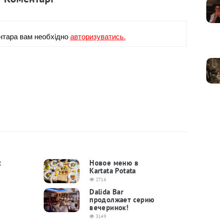
нтара вам необхiдно
авторизуватись.
:
Новое меню в
Kartata Potata
2716
Dalida Bar
продолжает серию
вечеринок!
3149