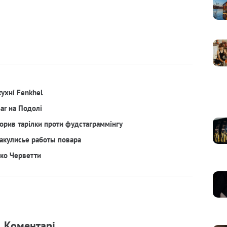
кухні Fenkhel
Bar на Подолі
орив тарілки проти фудстаграммінгу
акулисье работы повара
рко Черветти
Коментарi