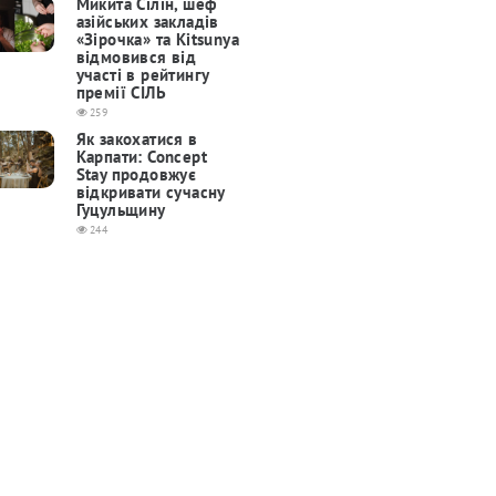
Микита Сілін, шеф
азійських закладів
«Зірочка» та Kitsunya
відмовився від
участі в рейтингу
премії СІЛЬ
259
Як закохатися в
Карпати: Concept
Stay продовжує
відкривати сучасну
Гуцульщину
244