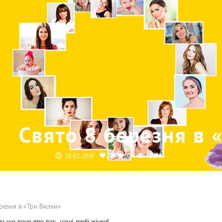
Свято 8 березня в 
0
0
26-02-2019
2094
резня в «Три Вилки»
у що воно про вас, наші любі жінки!