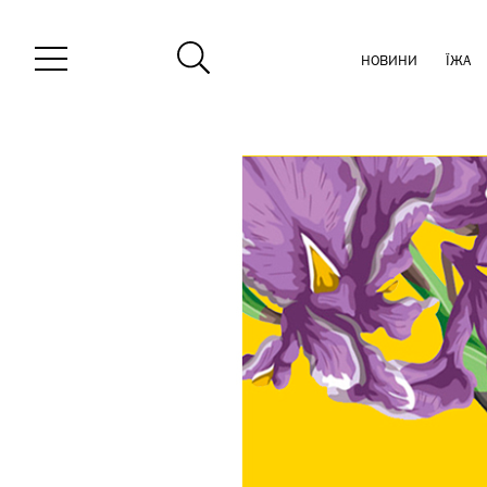
НОВИНИ
ЇЖА