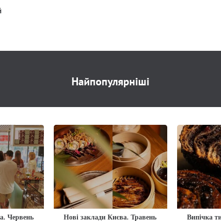
й
Найпопулярніші
а. Червень
Нові заклади Києва. Травень
Випічка ти