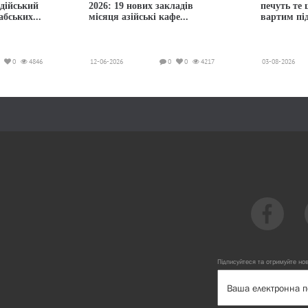
ндійський
2026: 19 нових закладів
печуть те
абських...
місяця азійські кафе...
вартим пі
0
4846
12-06-2026
0
0
4217
03-08-2026
Підписуйтеся та отримуйте но