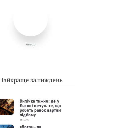
Автор
Найкраще за тиждень
Випічка тижня: де у
Львові печуть те, що
робить ранок вартим
підйому
3695
«Вогонь як