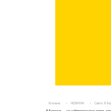
Головна
›
НОВИНИ
›
Свято 8 бе
8 Березня — це найпрекрасніше свято, том