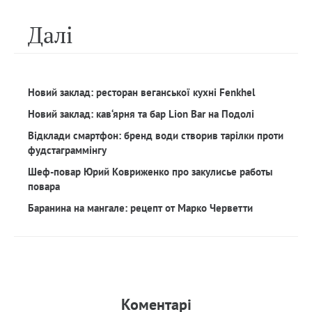
Далi
Новий заклад: ресторан веганської кухні Fenkhel
Новий заклад: кав‘ярня та бар Lion Bar на Подолі
Відклади смартфон: бренд води створив тарілки проти
фудстаграммінгу
Шеф-повар Юрий Ковриженко про закулисье работы
повара
Баранина на мангале: рецепт от Марко Черветти
Коментарi