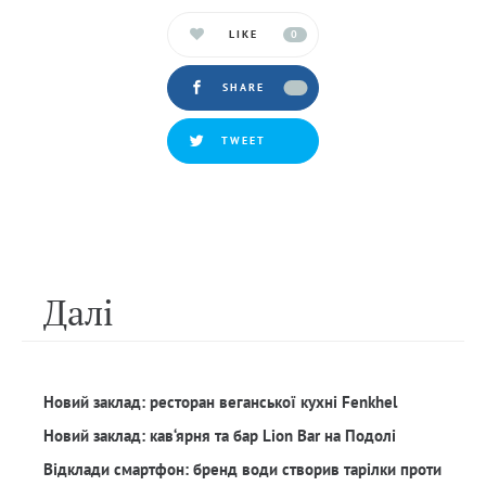
LIKE
0
SHARE
TWEET
Далi
Новий заклад: ресторан веганської кухні Fenkhel
Новий заклад: кав‘ярня та бар Lion Bar на Подолі
Відклади смартфон: бренд води створив тарілки проти