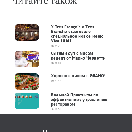
Читайте також
У Très Français и Тrès
Branche стартовало
специальное новое меню
Vive L’été!
2271
Сытный суп с мясом
рецепт от Марко Черветти
3818
Хорошо с вином в GRANO!
2142
Большой Практикум по
эффективному управлению
рестораном
1804