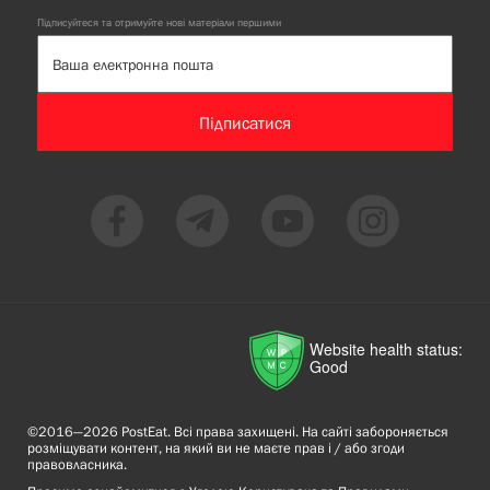
Підписуйтеся та отримуйте нові матеріали першими
Підписатися
Website health status:
Good
©2016—2026 PostEat. Всі права захищені. На сайті забороняється
розміщувати контент, на який ви не маєте прав і / або згоди
правовласника.