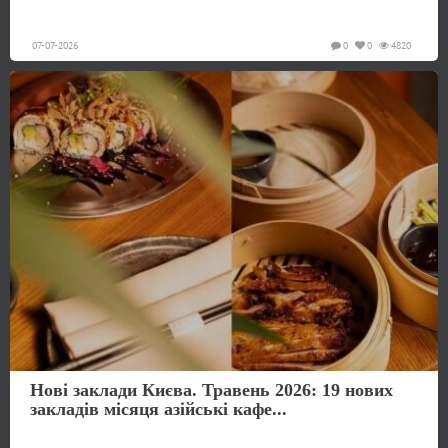
07-07-2026
0
0
4820
Нові заклади Києва. Травень 2026: 19 нових
закладів місяця азійські кафе...