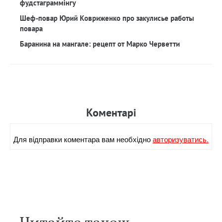
фудстаграммінгу
Шеф-повар Юрий Ковриженко про закулисье работы
повара
Баранина на мангале: рецепт от Марко Черветти
Коментарi
Для вiдправки коментара вам необхiдно
авторизуватись.