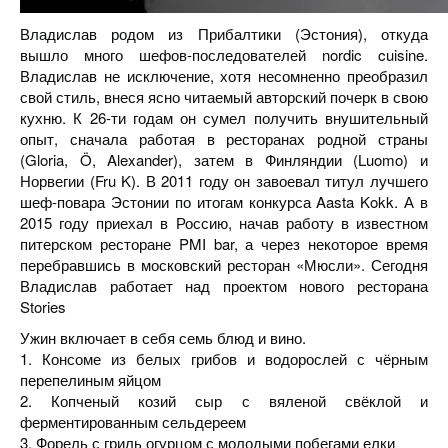
Владислав родом из Прибалтики (Эстония), откуда
вышло много шефов-последователей nordic cuisine.
Владислав не исключение, хотя несомненно преобразил
свой стиль, внеся ясно читаемый авторский почерк в свою
кухню. К 26-ти годам он сумел получить внушительный
опыт, сначала работая в ресторанах родной страны
(Gloria, Ö, Alexander), затем в Финляндии (Luomo) и
Норвегии (Fru K). В 2011 году он завоевал титул лучшего
шеф-повара Эстонии по итогам конкурса Aasta Kokk. А в
2015 году приехал в Россию, начав работу в известном
питерском ресторане PMI bar, а через некоторое время
перебравшись в московский ресторан «Мюсли». Сегодня
Владислав работает над проектом нового ресторана
Stories
Ужин включает в себя семь блюд и вино.
1. Консоме из белых грибов и водорослей с чёрным
перепелиным яйцом
2. Копченый козий сыр с вяленой свёклой и
ферментированным сельдереем
3. Форель с гриль огурцом с молодыми побегами елки