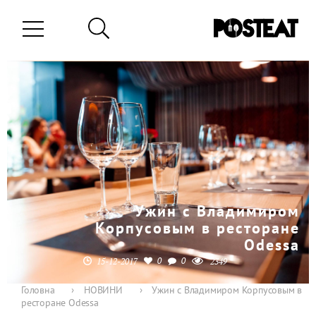
Ужин с Владимиром
Корпусовым в ресторане
Odessa
0
0
15-12-2017
2349
Головна
›
НОВИНИ
›
Ужин с Владимиром Корпусовым в
ресторане Odessa