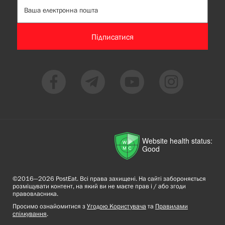
Підписатися
Website health status:
Good
©2016—2026 PostEat. Всі права захищені. На сайті забороняється
розміщувати контент, на який ви не маєте прав і / або згоди
правовласника.
Просимо ознайомитися з
Угодою Користувача
та
Правилами
спілкування
.