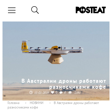
В Австралии дроны работают
разносчиками кофе
0
0
15-01-2019
2191
Головна
›
НОВИНИ
›
В Австралии дроны работают
разносчиками кофе