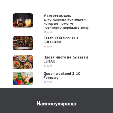
9 согревающих
алкогольных коктейлей,
которые помогут
позитивно пережить зиму
5032
Свято «Тбілісоба» в
SULUGUNI
2129
Плова много не бывает в
ESHAK
3094
Queen weekend 8-10
February
1988
Найпопулярніші