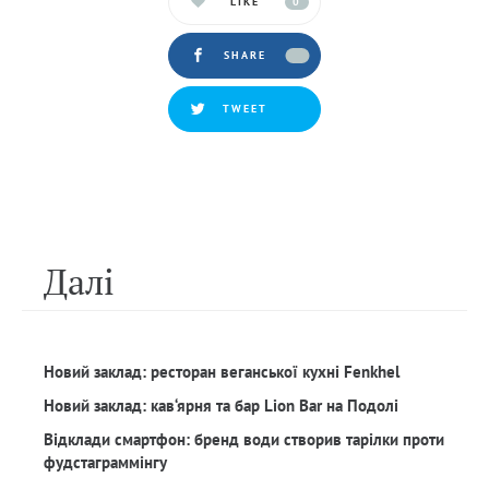
LIKE
0
SHARE
TWEET
Далi
Новий заклад: ресторан веганської кухні Fenkhel
Новий заклад: кав‘ярня та бар Lion Bar на Подолі
Відклади смартфон: бренд води створив тарілки проти
фудстаграммінгу