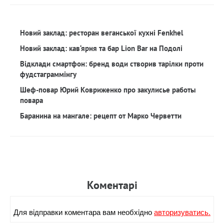
Новий заклад: ресторан веганської кухні Fenkhel
Новий заклад: кав‘ярня та бар Lion Bar на Подолі
Відклади смартфон: бренд води створив тарілки проти
фудстаграммінгу
Шеф-повар Юрий Ковриженко про закулисье работы
повара
Баранина на мангале: рецепт от Марко Черветти
Коментарi
Для вiдправки коментара вам необхiдно
авторизуватись.