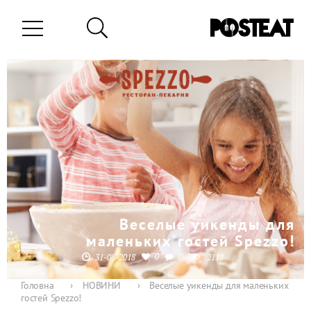
Веселые уикенды для
маленьких гостей Spezzo!
0
0
31-08-2018
2118
Головна
›
НОВИНИ
›
Веселые уикенды для маленьких
гостей Spezzo!