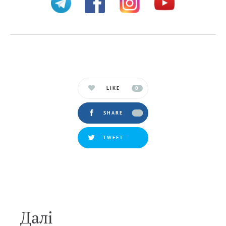
LIKE
0
SHARE
TWEET
Далi