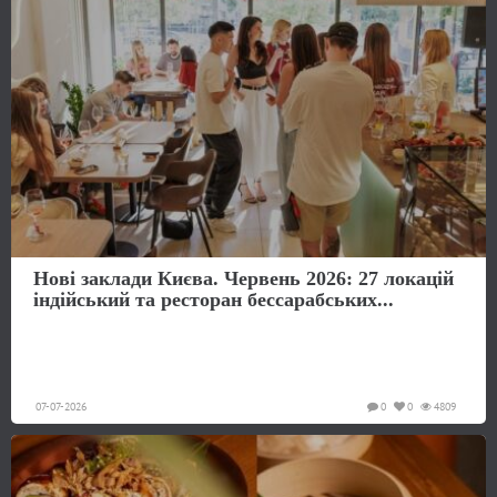
Нові заклади Києва. Червень 2026: 27 локацій
індійський та ресторан бессарабських...
07-07-2026
0
0
4809