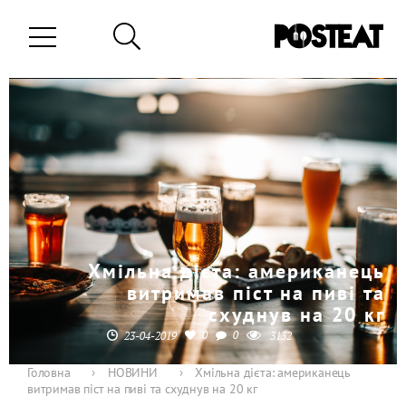
Хмільна дієта: американець
витримав піст на пиві та
схуднув на 20 кг
0
0
23-04-2019
3132
Головна
›
НОВИНИ
›
Хмільна дієта: американець
витримав піст на пиві та схуднув на 20 кг