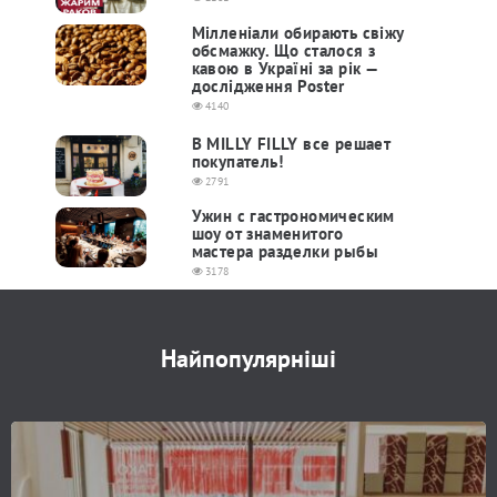
Мілленіали обирають свіжу
обсмажку. Що сталося з
кавою в Україні за рік —
дослідження Poster
4140
В MILLY FILLY все решает
покупатель!
2791
Ужин с гастрономическим
шоу от знаменитого
мастера разделки рыбы
3178
Найпопулярніші