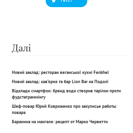
TWEET
Далi
Новий заклад: ресторан веганської кухні Fenkhel
Новий заклад: кав‘ярня та бар Lion Bar на Подолі
Відклади смартфон: бренд води створив тарілки проти
фудстаграммінгу
Шеф-повар Юрий Ковриженко про закулисье работы
повара
Баранина на мангале: рецепт от Марко Черветти