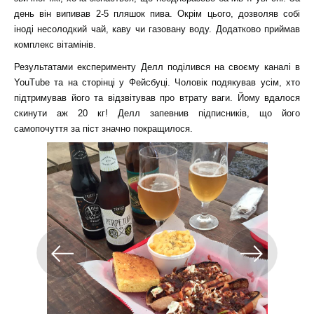
день він випивав 2-5 пляшок пива. Окрім цього, дозволяв собі
іноді несолодкий чай, каву чи газовану воду. Додатково приймав
комплекс вітамінів.
Результатами експерименту Делл поділився на своєму каналі в
YouTube та на сторінці у Фейсбуці. Чоловік подякував усім, хто
підтримував його та відзвітував про втрату ваги. Йому вдалося
скинути аж 20 кг! Делл запевнив підписників, що його
самопочуття за піст значно покращилося.