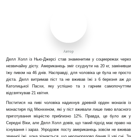
Автор
Делл Холл із Нью-Джерсі став знаменитим у соцмережах через
незвичайну дієту. Американець зміг схуднути на 20 кг, замінивши
їжу пивом на 46 днів. Насправді, для чоловіка це була не просто
дієта. Делл витримав піст та не вживав їжі з 6 березня аж до
Католицької Пасхи, яку успішно та з гарним самопочуттям
відсвяткував 21 квітня.
Поститися на пиві чоловіка надихнув древній орден монахів із
монастиря під Мюнхеном, які у піст вживали лише пиво власного
приготування міцністю приблизно 12%. Правда, це було аж у
Середні Віки, але Делл Холл довів, що такий підхід має право на
існування і зараз. Упродовж посту американець зовсім не вживав
звичної їжі, хоча зізнається, що неодноразово бачив її уві сні. За