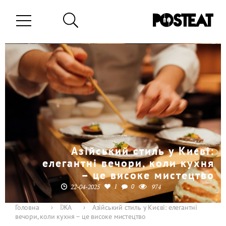
Азійський стиль у Києві:
елегантні вечори, коли кухня
– це високе мистецтво
1
0
22-04-2025
974
Головна
›
ЇЖА
›
Азійський стиль у Києві: елегантні
вечори, коли кухня – це високе мистецтво