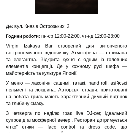
Де:
вул. Князів Острозьких, 2
Години роботи:
пн-ср 12:00-22:00, чт-нд 12:00-23:00
Virgin Izakaya Bar створений для витонченого
гастрономічного відпочинку. Атмосфера — стримана
та елегантна. Відкрита кухня є одним із головних
елементів концепції. Де у кожному русі шефа —
майстерність та культура Японії.
У меню — лаконічні сашимі, татакі, hand roll, азійські
пельмені та локшина.
Авторські страви, приготовані
на робата гриль мають характерний димний відтінок
та глибину смаку.
З четверга по неділю грає live DJ-сет, ідеальний
супровід атмосферної вечері. Ресторан дотримується
чіткої етики — face control та dress code, що