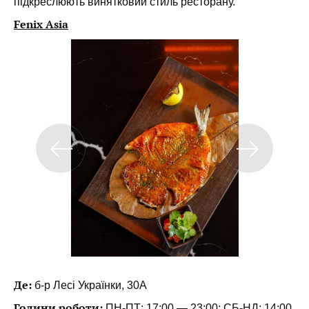
підкреслюють винятковий стиль ресторану.
Fenix Asia
Де:
б-р Лесі Українки, 30А
Години роботи:
ПН-ПТ: 17:00 — 23:00; СБ-НД: 14:00