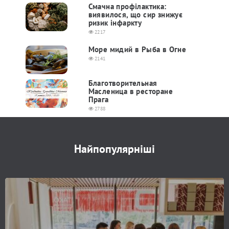
Смачна профілактика:
виявилося, що сир знижує
ризик інфаркту
2217
Море мидий в Рыба в Огне
2141
Благотворительная
Масленица в ресторане
Прага
2788
Найпопулярніші