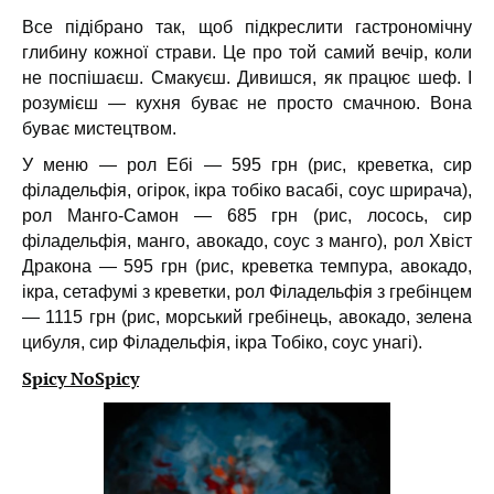
Все підібрано так, щоб підкреслити гастрономічну
глибину кожної страви. Це про той самий вечір, коли
не поспішаєш. Смакуєш. Дивишся, як працює шеф. І
розумієш — кухня буває не просто смачною. Вона
буває мистецтвом.
У меню — рол Ебі — 595 грн (рис, креветка, сир
філадельфія, огірок, ікра тобіко васабі, соус шрирача),
рол Манго-Самон — 685 грн (рис, лосось, сир
філадельфія, манго, авокадо, соус з манго), рол Хвіст
Дракона — 595 грн (рис, креветка темпура, авокадо,
ікра, сетафумі з креветки, рол Філадельфія з гребінцем
— 1115 грн (рис, морський гребінець, авокадо, зелена
цибуля, сир Філадельфія, ікра Тобіко, соус унагі).
Spicy NoSpicy