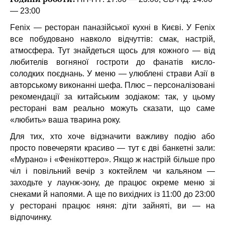
— 23:00
Fenix — ресторан паназійської кухні в Києві. У Fenix
все побудовано навколо відчуттів: смак, настрій,
атмосфера. Тут знайдеться щось для кожного — від
любителів вогняної гостроти до фанатів кисло-
солодких поєднань. У меню — улюблені страви Азії в
авторському виконанні шефа. Плюс – персоналізовані
рекомендації за китайським зодіаком: так, у цьому
ресторані вам реально можуть сказати, що саме
«любить» ваша тварина року.
Для тих, хто хоче відзначити важливу подію або
просто повечеряти красиво — тут є дві банкетні зали:
«Мурано» і «Фенікоттеро». Якщо ж настрій більше про
чіл і повільний вечір з коктейлем чи кальяном —
заходьте у лаунж-зону, де працює окреме меню зі
снеками й напоями. А ще по вихідних із 11:00 до 23:00
у ресторані працює няня: діти зайняті, ви — на
відпочинку.