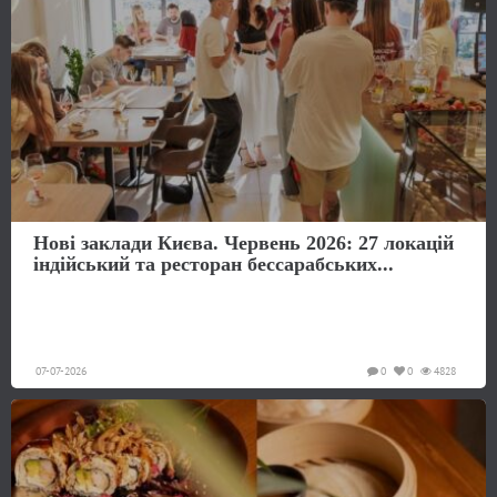
Нові заклади Києва. Червень 2026: 27 локацій
індійський та ресторан бессарабських...
07-07-2026
0
0
4828