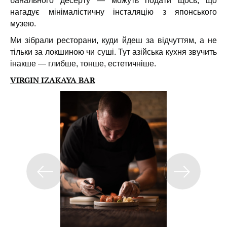
банального десерту — можуть подати щось, що
нагадує мінімалістичну інсталяцію з японського
музею.
Ми зібрали ресторани, куди йдеш за відчуттям, а не
тільки за локшиною чи суші. Тут азійська кухня звучить
інакше — глибше, тонше, естетичніше.
VIRGIN IZAKAYA BAR