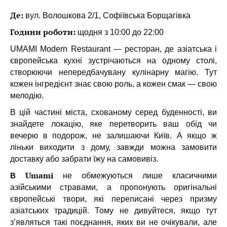
Де:
вул. Волошкова 2/1, Софіївська Борщагівка
Години роботи:
щодня з 10:00 до 22:00
UMAMI Modern Restaurant — ресторан, де азіатська і
європейська кухні зустрічаються на одному столі,
створюючи непередбачувану кулінарну магію. Тут
кожен інгредієнт знає свою роль, а кожен смак — свою
мелодію.
В цій частині міста, схованому серед буденності, ви
знайдете локацію, яке перетворить ваш обід чи
вечерю в подорож, не залишаючи Київ. А якщо ж
ліньки виходити з дому, завжди можна замовити
доставку або забрати їжу на самовивіз.
В
Umami
не обмежуються лише класичними
азійськими стравами, а пропонують оригінальні
європейські твори, які переписані через призму
азіатських традицій. Тому не дивуйтеся, якщо тут
з’являться такі поєднання, яких ви не очікували, але