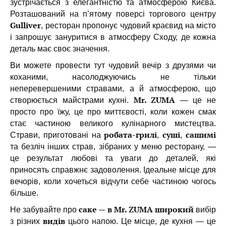
зустрічається з елегантністю та атмосферою Києва.
Розташований на п’ятому поверсі торгового центру
Gulliver
, ресторан пропонує чудовий краєвид на місто
і запрошує зануритися в атмосферу Сходу, де кожна
деталь має своє значення.
Ви можете провести тут чудовий вечір з друзями чи
коханими, насолоджуючись не тільки
неперевершеними стравами, а й атмосферою, що
Mr. ZUMA
створюється майстрами кухні.
— це не
просто про їжу, це про миттєвості, коли кожен смак
стає частиною великого кулінарного мистецтва.
робата-грилі
суші
сашимі
Страви, приготовані на
,
,
та безліч інших страв, зібраних у меню ресторану, —
це результат любові та уваги до деталей, які
приносять справжнє задоволення. Ідеальне місце для
вечорів, коли хочеться відчути себе частиною чогось
більше.
саке — в Mr. ZUMA широкий
Не забувайте про
вибір
видів
з різних
цього напою. Це місце, де кухня — це