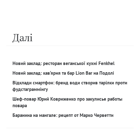
Далi
Новий заклад: ресторан веганської кухні Fenkhel
Новий заклад: кав‘ярня та бар Lion Bar на Подолі
Відклади смартфон: бренд води створив тарілки проти
фудстаграммінгу
Шеф-повар Юрий Ковриженко про закулисье работы
повара
Баранина на мангале: рецепт от Марко Черветти