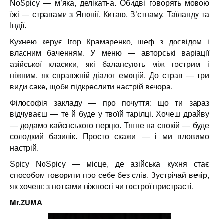
NoSpicy — м’яка, делікатна. Обидві говорять мовою
їжі — стравами з Японії, Китаю, В’єтнаму, Таїланду та
Індії.
Кухнею керує Ігор Крамаренко, шеф з досвідом і
власним баченням. У меню — авторські варіації
азійської класики, які балансують між гострим і
ніжним, як справжній діалог емоцій. До страв — три
види саке, щоби підкреслити настрій вечора.
Філософія закладу — про почуття: що ти зараз
відчуваєш — те й буде у твоїй тарілці. Хочеш драйву
— додамо кайєнського перцю. Тягне на спокій — буде
солодкий базилік. Просто скажи — і ми вловимо
настрій.
Spicy NoSpicy — місце, де азійська кухня стає
способом говорити про себе без слів. Зустрічай вечір,
як хочеш: з нотками ніжності чи гострої пристрасті.
Mr.ZUMA